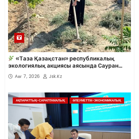
«Таза Қазақстан» республикалық
экологиялық акциясы аясында Сауран
аудандық кітапханасының қызметкерлері
Авг 7, 2026
Jsk.kz
кезекті сенбілік жұмыстарына белсене
қатысты.
АҚПАРАТТЫҚ-САРАПТАМАЛЫҚ
ӘЛЕУМЕТТІК-ЭКОНОМИКАЛЫҚ