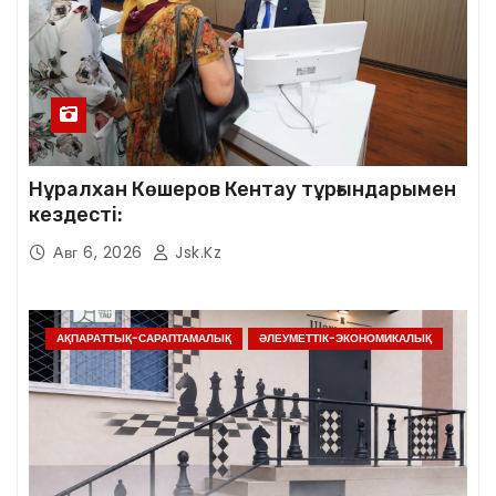
Нұралхан Көшеров Кентау тұрғындарымен
кездесті:
Авг 6, 2026
Jsk.kz
АҚПАРАТТЫҚ-САРАПТАМАЛЫҚ
ӘЛЕУМЕТТІК-ЭКОНОМИКАЛЫҚ