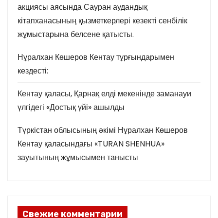
акциясы аясында Сауран аудандық
кітапханасының қызметкерлері кезекті сенбілік
жұмыстарына белсене қатысты.
Нұралхан Көшеров Кентау тұрғындарымен
кездесті:
Кентау қаласы, Қарнақ елді мекенінде заманауи
үлгідегі «Достық үйі» ашылды
Түркістан облысының әкімі Нұралхан Көшеров
Кентау қаласындағы «TURAN SHENHUA»
зауытының жұмысымен танысты
Свежие комментарии