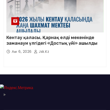
Кентау қаласы, Қарнақ елді мекенінде
заманауи үлгідегі «Достық үйі» ашылды
Авг 6, 2026
Jsk.kz