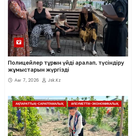
Полицейлер тұрғын үйді аралап, түсіндіру
жұмыстарын жүргізді
Авг 7, 2026
Jsk.kz
АҚПАРАТТЫҚ-САРАПТАМАЛЫҚ
ӘЛЕУМЕТТІК-ЭКОНОМИКАЛЫҚ