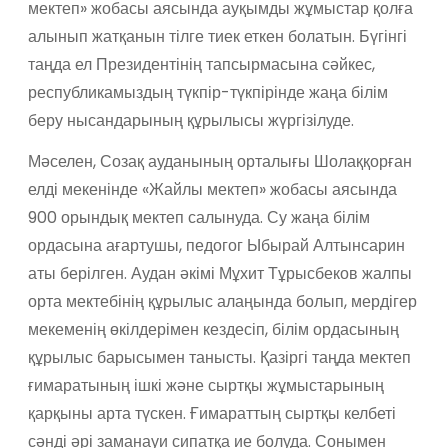
мектеп» жобасы аясында ауқымды жұмыстар қолға
алынып жатқанын тілге тиек еткен болатын. Бүгінгі
таңда ел Президентінің тапсырмасына сәйкес,
республикамыздың түкпір-түкпірінде жаңа білім
беру нысандарының құрылысы жүргізілуде.
Мәселен, Созақ ауданының орталығы Шолаққорған
елді мекенінде «Жайлы мектеп» жобасы аясында
900 орындық мектеп салынуда. Су жаңа білім
ордасына ағартушы, педогог Ыбырай Алтынсарин
аты берілген. Аудан әкімі Мұхит Тұрысбеков жалпы
орта мектебінің құрылыс алаңында болып, мердігер
мекеменің өкілдерімен кездесіп, білім ордасының
құрылыс барысымен танысты. Қазіргі таңда мектеп
ғимаратының ішкі және сыртқы жұмыстарының
қарқыны арта түскен. Ғимараттың сыртқы келбеті
сәнді әрі заманауи сипатқа ие болуда. Сонымен