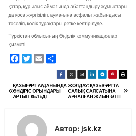
қатар, құрылыс аймағында абаттандыру жұмыстары
да қоса жүргізіліп, аумағына асфальт жабындысы
төселіп, көлік тұрақтары ретке келтірілуде.
Түркістан облысының Өңірлік коммуникациялар
қызметі
F
T
E
О
a
w
m
тп
c
itt
ai
р
e
er
l
а
ҚАЗЫҒҰРТ АУДАНЫНДА
ЖОЛДАУ: ҚАЗЫҒҰРТТА
Н
ӨНДІРІС ОРЫНДАРЫ
САЛЫҚ САЯСАТЫНА
b
в
АРТЫП КЕЛЕДІ
АРНАЛҒАН ЖИЫН ӨТТІ
а
o
и
в
o
ть
k
и
Автор:
jsk.kz