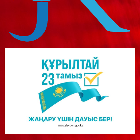
о
м
у