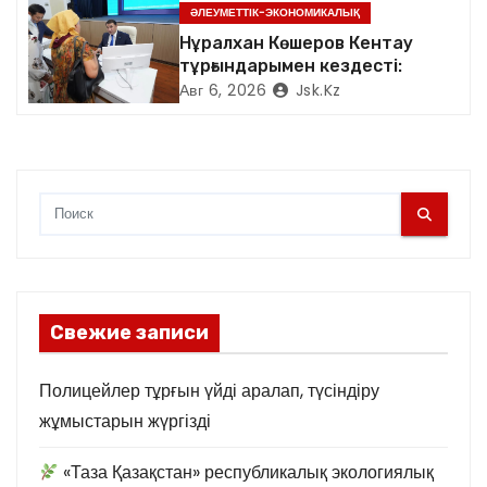
ӘЛЕУМЕТТІК-ЭКОНОМИКАЛЫҚ
с
сенбілік жұмыстарына
белсене қатысты.
Нұралхан Көшеров Кентау
я
тұрғындарымен кездесті:
Авг 6, 2026
Jsk.kz
м
Свежие записи
Полицейлер тұрғын үйді аралап, түсіндіру
жұмыстарын жүргізді
«Таза Қазақстан» республикалық экологиялық