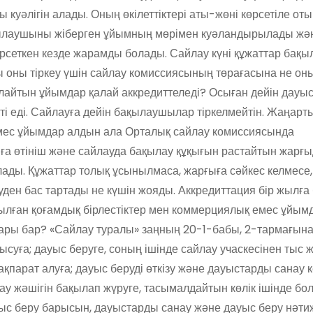
уәлігін алады. Оның өкілеттіктері аты-жөні көрсетіле оты
ақылаушыны жіберген ұйымның мөрімен куәландырылады жә
сеткен кезде жарамды болады. Сайлау күні құжаттар бақ
ы оны тіркеу үшін сайлау комиссиясының төрағасына не он
айтын ұйымдар қалай аккредиттеледі? Осыған дейін дауыс 
кті еді. Сайлауға дейін бақылаушылар тіркелмейтін. Жаңарт
емес ұйымдар алдын ала Орталық сайлау комиссиясында
-ға өтініш және сайлауда бақылау құқығын растайтын жарғыд
ралады. Құжаттар толық ұсынылмаса, жарғыға сәйкес келмес
уден бас тартады не күшін жояды. Аккредиттация бір жылға
тылған қоғамдық бірлестіктер мен коммерциялық емес ұйы
ары бар? «Сайлау туралы» заңның 20-1-бабы, 2-тармағына
уға; дауыс беруге, соның ішінде сайлау учаскесінен тыс 
парат алуға; дауыс беруді өткізу және дауыстарды санау к
ау жәшігін бақылап жүруге, тасымалдайтын көлік ішінде бол
ауыс беру барысын, дауыстарды санау және дауыс беру нәти