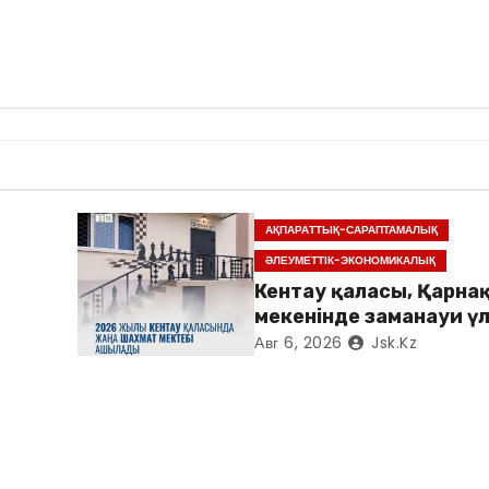
АҚПАРАТТЫҚ-САРАПТАМАЛЫҚ
ӘЛЕУМЕТТІК-ЭКОНОМИКАЛЫҚ
Кентау қаласы, Қарнақ
мекенінде заманауи үл
«Достық үйі» ашылды
Авг 6, 2026
Jsk.kz