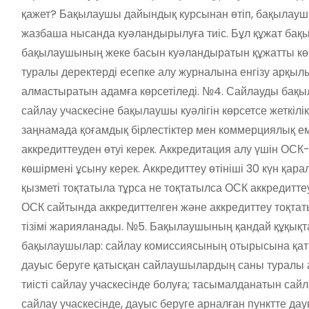
қажет? Бақылаушы дайындық курсынан өтіп, бақылаушы к
жазбаша нысанда куәландырылуға тиіс. Бұл құжат б
бақылаушының жеке басын куәландыратын құжатты көр
туралы деректерді есепке алу журналына енгізу арқыл
алмастыратын адамға көрсетіледі. №4. Сайлауды бақыл
сайлау учаскесіне бақылаушы куәлігін көрсетсе жеткілі
заңнамада қоғамдық бірлестіктер мен коммерциялық 
аккредиттеуден өтуі керек. Аккредитация алу үшін ОСК
көшірмені ұсыну керек. Аккредиттеу өтініші 30 күн қа
қызметі тоқтатыла тұрса не тоқтатылса ОСК аккредитте
ОСК сайтында аккредиттелген және аккредиттеу тоқта
тізімі жарияланады. №5. Бақылаушының қандай құқықт
бақылаушылар: сайлау комиссиясының отырысына қатыс
дауыс беруге қатысқан сайлаушылардың саны туралы ақ
тиісті сайлау учаскесінде болуға; тасымалданатын сайл
сайлау учаскесінде, дауыс беруге арналған пунктте д