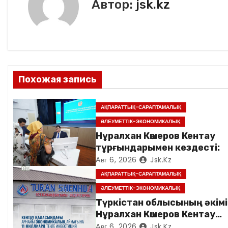
Автор:
jsk.kz
г
а
ц
и
Похожая запись
я
АҚПАРАТТЫҚ-САРАПТАМАЛЫҚ
п
ӘЛЕУМЕТТІК-ЭКОНОМИКАЛЫҚ
о
Нұралхан Көшеров Кентау
тұрғындарымен кездесті:
з
Авг 6, 2026
Jsk.kz
АҚПАРАТТЫҚ-САРАПТАМАЛЫҚ
а
ӘЛЕУМЕТТІК-ЭКОНОМИКАЛЫҚ
п
Түркістан облысының әкімі
Нұралхан Көшеров Кентау
и
қаласындағы «TURAN
Авг 6, 2026
Jsk.kz