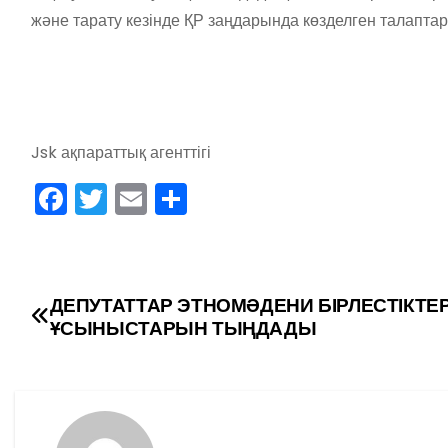
және тарату кезінде ҚР заңдарында көзделген талаптар
Jsk ақпараттық агенттігі
F
T
E
О
a
w
m
тп
c
itt
ai
р
e
er
l
а
Н
ДЕПУТАТТАР ЭТНОМӘДЕНИ БІРЛЕСТІКТЕР
b
в
ҰСЫНЫСТАРЫН ТЫҢДАДЫ
а
o
и
в
o
ть
k
и