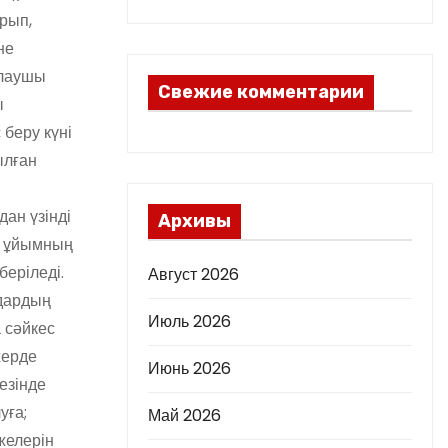
рып,
не
ылаушы
Свежие комментарии
ы
беру күні
ылған
ан үзінді
Архивы
е, ұйымның
 беріледі.
Август 2026
мдардың
Июль 2026
 сәйкес
жерде
Июнь 2026
езінде
уға;
Май 2026
желерін