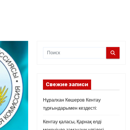
Свежие записи
Нұралхан Көшеров Кентау
тұрғындарымен кездесті:
Кентау қаласы, Қарнақ елді
мекенінде заманауи үлгідегі