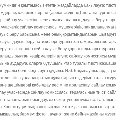
мүмкіндігін қамтамасыз ететін жағдайларда бақылауға; тиіст
еріне, іс-әрекеттеріне (әрекетсіздігіне) жоғары тұрған с
 сайлау учаскесіне келе алмаса олардың дауыс беруге арн
а; учаскелік сайлау комиссиясы мүшелерінің пайдаланылмағ
 дауыс беру барысына және оның қорытындыларын шығаруға
ауға; дауыс беру нәтижелері туралы хаттамаларды жоғары
беру өткізілгеннен кейін дауыс беру қорытындылары туралы
әландырылған көшірмелерін алуға; сайлау комиссиясы мүш
ына аударуға, оларға бұзушылықтар туралы тиісті жазбаш
ені туралы белгі соқтыруға құқылы. №6. Бақылаушылардың м
кілеттігін куәландыратын құжаттарын өздерімен алып жүру
әне шешімдерді қабылдау рәсіміне араласпау; сайлау ком
йлау учаскесінде сайлау комиссиясы төрағасының тиісті сай
дегі талаптарын орындау; өз ескертулерін құжатталған, шы
алы Конституциялық заңының және өзге де заңнамасының т
артықшылық бермеу; фото-, аудио- және бейнежазбаны жүзе