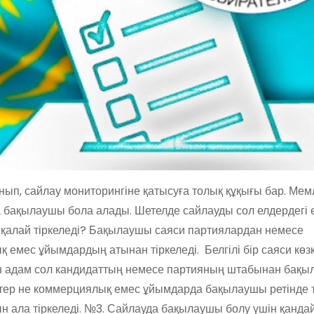
ып, сайлау мониторингіне қатысуға толық құқығы бар.
Мем
 бақылаушы бола алады. Шетелде сайлауды сол елдердегі 
 қалай тіркеледі? Бақылаушы саяси партиялардан немесе
қ емес ұйымдардың атынан тіркеледі. Белгілі бір саяси кө
тын адам сол кандидаттың немесе партияның штабынан бақ
ктер не коммерциялық емес ұйымдарда бақылаушы ретінде т
дын ала тіркеледі. №3. Сайлауда бақылаушы болу үшін қанда