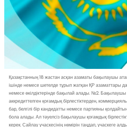
Қазақстанның 18 жастан асқан азаматы бақылаушы атан
ішінде немесе шетелде тұрып жатқан ҚР азаматтары да
немесе өкілдіктерінде бақылай алады. №2. Бақылаушы
аккредиттелген қоғамдық бірлестіктерден, коммерциялы
бар, белгілі бір кандидатты немесе партияны қолдай
бола алады. Ал тәуелсіз бақылаушы қоғамдық бірлесті
керек. Сайлау учаскесінің нөмірін таңдап, учаскеге ал