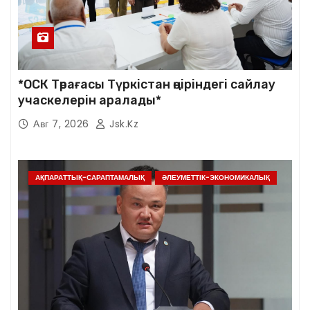
*ОСК Төрағасы Түркістан өңіріндегі сайлау
учаскелерін аралады*
Авг 7, 2026
Jsk.kz
АҚПАРАТТЫҚ-САРАПТАМАЛЫҚ
ӘЛЕУМЕТТІК-ЭКОНОМИКАЛЫҚ