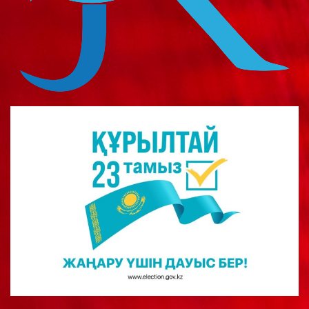
о
м
у