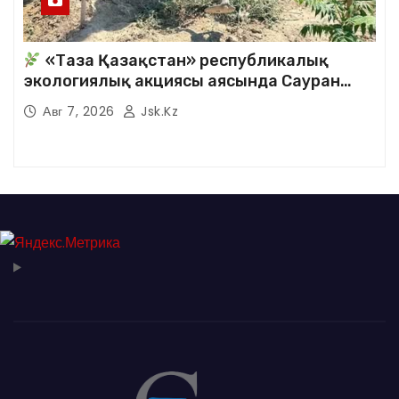
«Таза Қазақстан» республикалық
экологиялық акциясы аясында Сауран
аудандық кітапханасының қызметкерлері
Авг 7, 2026
Jsk.kz
кезекті сенбілік жұмыстарына белсене
қатысты.