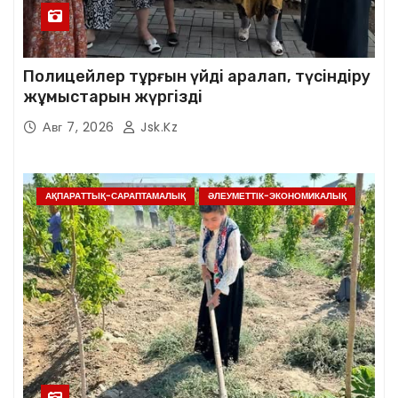
Полицейлер тұрғын үйді аралап, түсіндіру
жұмыстарын жүргізді
Авг 7, 2026
Jsk.kz
АҚПАРАТТЫҚ-САРАПТАМАЛЫҚ
ӘЛЕУМЕТТІК-ЭКОНОМИКАЛЫҚ