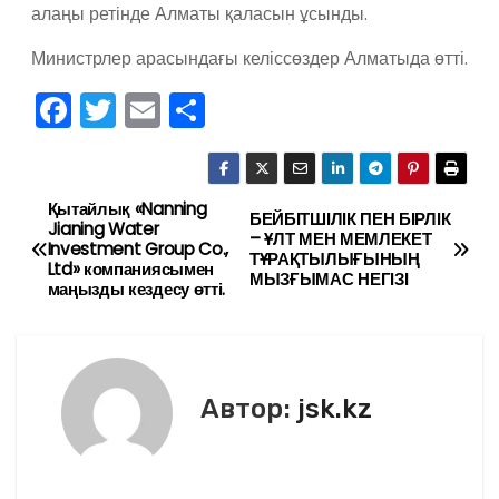
алаңы ретінде Алматы қаласын ұсынды.
Министрлер арасындағы келіссөздер Алматыда өтті.
F
T
E
О
a
w
m
тп
c
itt
ai
р
e
er
l
а
Қытайлық «Nanning
Н
БЕЙБІТШІЛІК ПЕН БІРЛІК
Jianing Water
– ҰЛТ МЕН МЕМЛЕКЕТ
b
в
Investment Group Co.,
а
ТҰРАҚТЫЛЫҒЫНЫҢ
Ltd» компаниясымен
o
и
МЫЗҒЫМАС НЕГІЗІ
маңызды кездесу өтті.
в
o
ть
k
и
г
Автор:
jsk.kz
а