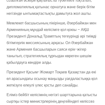
созылған әскери қақтығысты түбегейлі тоқтатып,
дипломатиялық қатынас орнатуға және берік бітім
негізінде ынтымақтастықты дамытуға жол ашты.
Мемлекет басшысының пікірінше, Әзербайжан мен
Арменияның мұндай келісімге қол қоюы – АҚШ
Президенті Дональд Трамптың тегеурінді әрі тиімді
бітімгерлік миссиясының арқасы. Ол Әзербайжан
және Армения басшыларын саяси ерік-жігер
танытып, стратегиялық тұрғыдан көреген шешім
қабылдауға көндіре алды.
Президент Қасым-Жомарт Тоқаев Қазақстан да екі
ел арасындағы осынау маңызды уағдаластыққа қол
жеткізуге елеулі үлес қосты деп санайды.
Еліміз бейбіт келісімнің негізгі шарттарына қатысты
сыртқы істер министрлерінің деңгейіндегі келіссөз