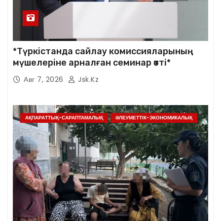
*Түркістанда сайлау комиссияларының
мүшелеріне арналған семинар өтті*
Авг 7, 2026
Jsk.kz
АҚПАРАТТЫҚ-САРАПТАМАЛЫҚ
ӘЛЕУМЕТТІК-ЭКОНОМИКАЛЫҚ