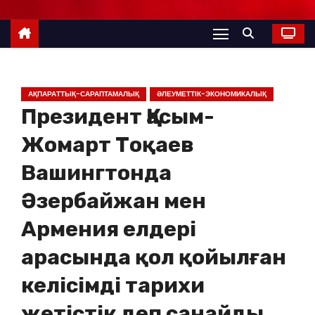
АҚПАРАТТЫҚ-САРАПТАМАЛЫҚ
ӘЛЕУМЕТТІК-ЭКОНОМИКАЛЫҚ
Президент Қасым-
Жомарт Тоқаев
Вашингтонда
Әзербайжан мен
Армения елдері
арасында қол қойылған
келісімді тарихи
жетістік деп санайды.