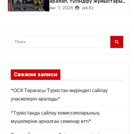
аралап, түсіндіру жұмыстарын
м
жүргізді
Авг 7, 2026
Jsk.kz
Свежие записи
*ОСК Төрағасы Түркістан өңіріндегі сайлау
учаскелерін аралады*
*Түркістанда сайлау комиссияларының
мүшелеріне арналған семинар өтті*