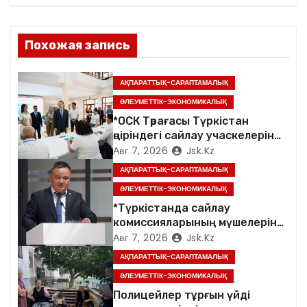
ц
и
Похожая запись
я
п
АҚПАРАТТЫҚ-САРАПТАМАЛЫҚ
ӘЛЕУМЕТТІК-ЭКОНОМИКАЛЫҚ
о
*ОСК Төрағасы Түркістан
өңіріндегі сайлау учаскелерін
з
аралады*
Авг 7, 2026
Jsk.kz
а
АҚПАРАТТЫҚ-САРАПТАМАЛЫҚ
ӘЛЕУМЕТТІК-ЭКОНОМИКАЛЫҚ
п
*Түркістанда сайлау
комиссияларының мүшелеріне
и
арналған семинар өтті*
Авг 7, 2026
Jsk.kz
с
АҚПАРАТТЫҚ-САРАПТАМАЛЫҚ
ӘЛЕУМЕТТІК-ЭКОНОМИКАЛЫҚ
я
Полицейлер тұрғын үйді