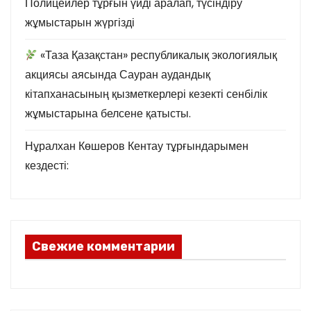
Полицейлер тұрғын үйді аралап, түсіндіру
жұмыстарын жүргізді
«Таза Қазақстан» республикалық экологиялық
акциясы аясында Сауран аудандық
кітапханасының қызметкерлері кезекті сенбілік
жұмыстарына белсене қатысты.
Нұралхан Көшеров Кентау тұрғындарымен
кездесті:
Свежие комментарии