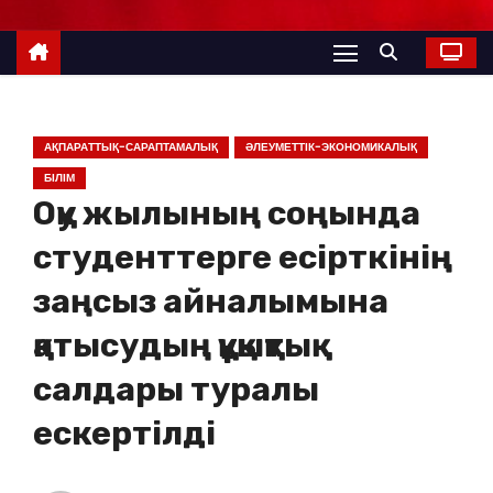
АҚПАРАТТЫҚ-САРАПТАМАЛЫҚ
ӘЛЕУМЕТТІК-ЭКОНОМИКАЛЫҚ
БІЛІМ
Оқу жылының соңында
студенттерге есірткінің
заңсыз айналымына
қатысудың құқықтық
салдары туралы
ескертілді