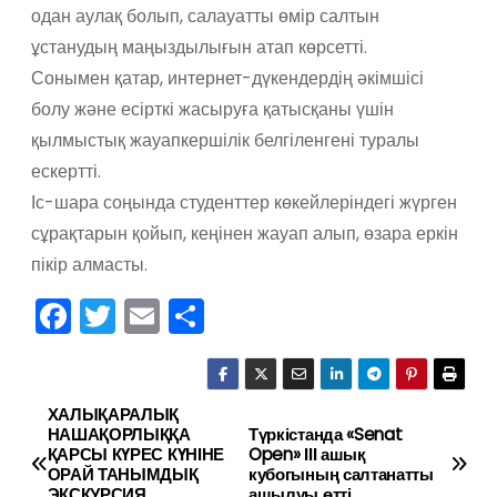
одан аулақ болып, салауатты өмір салтын
ұстанудың маңыздылығын атап көрсетті.
​Сонымен қатар, интернет-дүкендердің әкімшісі
болу және есірткі жасыруға қатысқаны үшін
қылмыстық жауапкершілік белгіленгені туралы
ескертті.
​Іс-шара соңында студенттер көкейлеріндегі жүрген
сұрақтарын қойып, кеңінен жауап алып, өзара еркін
пікір алмасты.
F
T
E
О
a
w
m
тп
c
itt
ai
р
e
er
l
а
ХАЛЫҚАРАЛЫҚ
Н
НАШАҚОРЛЫҚҚА
Түркістанда «Senat
b
в
ҚАРСЫ КҮРЕС КҮНІНЕ
Open» ІІІ ашық
а
ОРАЙ ТАНЫМДЫҚ
кубогының салтанатты
o
и
ЭКСКУРСИЯ
ашылуы өтті