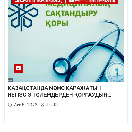
АҚПАРАТТЫҚ-САРАПТАМАЛЫҚ
ӘЛЕУМЕТТІК-ЭКОНОМИКАЛЫҚ
ҚАЗАҚСТАНДА МӘМС ҚАРАЖАТЫН
НЕГІЗСІЗ ТӨЛЕМДЕРДЕН ҚОРҒАУДЫҢ
ЖАҢА ЖҮЙЕСІ ҚҰРЫЛУДА
Авг 5, 2026
Jsk.kz