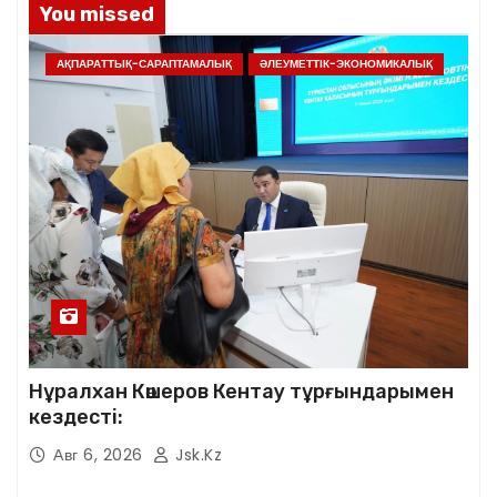
You missed
АҚПАРАТТЫҚ-САРАПТАМАЛЫҚ
ӘЛЕУМЕТТІК-ЭКОНОМИКАЛЫҚ
Нұралхан Көшеров Кентау тұрғындарымен
кездесті:
Авг 6, 2026
Jsk.kz