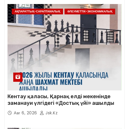
АҚПАРАТТЫҚ-САРАПТАМАЛЫҚ
ӘЛЕУМЕТТІК-ЭКОНОМИКАЛЫҚ
Кентау қаласы, Қарнақ елді мекенінде
заманауи үлгідегі «Достық үйі» ашылды
Авг 6, 2026
Jsk.kz