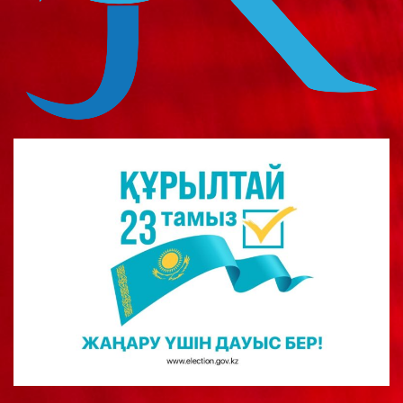
о
м
у