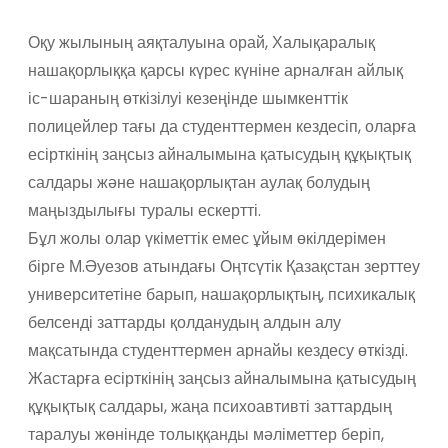
​Оқу жылының аяқталуына орай, Халықаралық
нашақорлыққа қарсы күрес күніне арналған айлық
іс-шараның өткізілуі кезеңінде шымкенттік
полицейлер тағы да студенттермен кездесіп, оларға
есірткінің заңсыз айналымына қатысудың құқықтық
салдары және нашақорлықтан аулақ болудың
маңыздылығы туралы ескертті.
​Бұл жолы олар үкіметтік емес ұйым өкілдерімен
бірге М.Әуезов атындағы Оңтсүтік Қазақстан зерттеу
университетіне барып, нашақорлықтың, психикалық
белсенді заттарды қолданудың алдын алу
мақсатында студенттермен арнайы кездесу өткізді.
​Жастарға есірткінің заңсыз айналымына қатысудың
құқықтық салдары, жаңа психоавтивті заттардың
таралуы жөнінде толыққанды мәліметтер беріп,