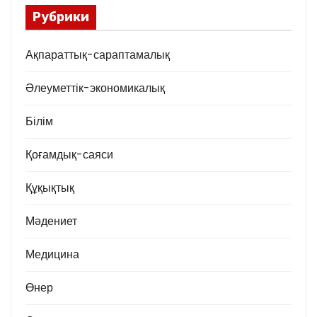
Рубрики
Ақпараттық-сараптамалық
Әлеуметтік-экономикалық
Білім
Қоғамдық-саяси
Құқықтық
Мәдениет
Медицина
Өнер