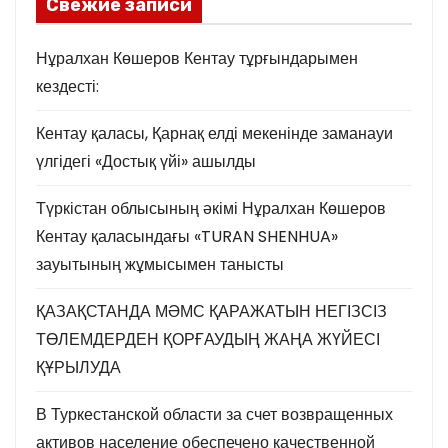
Свежие записи
Нұралхан Көшеров Кентау тұрғындарымен
кездесті:
Кентау қаласы, Қарнақ елді мекенінде заманауи
үлгідегі «Достық үйі» ашылды
Түркістан облысының әкімі Нұралхан Көшеров
Кентау қаласындағы «TURAN SHENHUA»
зауытының жұмысымен танысты
ҚАЗАҚСТАНДА МӘМС ҚАРАЖАТЫН НЕГІЗСІЗ
ТӨЛЕМДЕРДЕН ҚОРҒАУДЫҢ ЖАҢА ЖҮЙЕСІ
ҚҰРЫЛУДА
В Туркестанской области за счет возвращенных
активов население обеспечено качественной