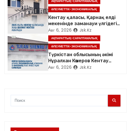
АҚПАРАТТЫҚ-САРАПТАМАЛЫҚ
п
ӘЛЕУМЕТТІК-ЭКОНОМИКАЛЫҚ
Кентау қаласы, Қарнақ елді
и
мекенінде заманауи үлгідегі
«Достық үйі» ашылды
Авг 6, 2026
Jsk.kz
с
АҚПАРАТТЫҚ-САРАПТАМАЛЫҚ
я
ӘЛЕУМЕТТІК-ЭКОНОМИКАЛЫҚ
Түркістан облысының әкімі
м
Нұралхан Көшеров Кентау
қаласындағы «TURAN
Авг 6, 2026
Jsk.kz
SHENHUA» зауытының
жұмысымен танысты