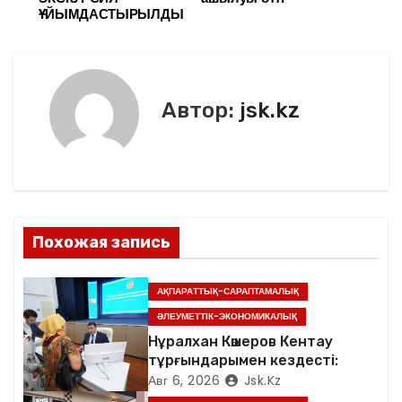
в
ҰЙЫМДАСТЫРЫЛДЫ
o
ть
k
и
г
Автор:
jsk.kz
а
ц
и
я
Похожая запись
п
АҚПАРАТТЫҚ-САРАПТАМАЛЫҚ
о
ӘЛЕУМЕТТІК-ЭКОНОМИКАЛЫҚ
Нұралхан Көшеров Кентау
з
тұрғындарымен кездесті:
Авг 6, 2026
Jsk.kz
а