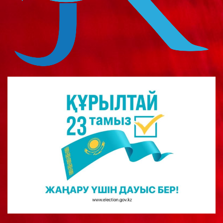
о
м
у