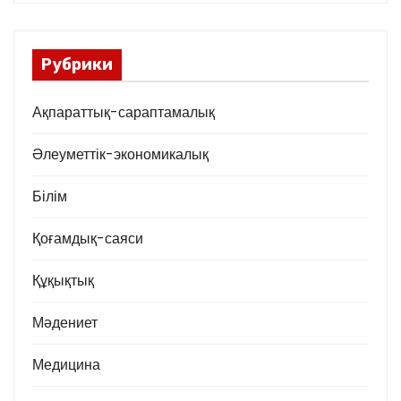
Рубрики
Ақпараттық-сараптамалық
Әлеуметтік-экономикалық
Білім
Қоғамдық-саяси
Құқықтық
Мәдениет
Медицина