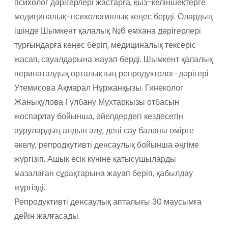
психолог дәрігерлері жастарға, қыз-келіншектерге
медициналық-психологиялық кеңес берді. Олардың
ішінде Шымкент қалалық №6 емхана дәрігерлері
тұрғындарға кеңес беріп, медициналық тексеріс
жасап, сауалдарына жауап берді. Шымкент қалалық
перинаталдық орталықтың репродуктолог-дәрігері
Утемисова Ақмарал Нұржанқызы. Гинеколог
Жанықұлова Гүлбану Мұхтарқызы отбасын
жоспарлау бойынша, әйелдердегі кездесетін
аурулардың алдын алу, дені сау баланы өмірге
әкелу, репродкутивті денсаулық бойынша әңгіме
жүргізіп, Ашық есік күніне қатысушыларды
мазалаған сұрақтарына жауап беріп, қабылдау
жүргізді.
Репродуктивті денсаулық апталығы 30 маусымға
дейін жалғасады.