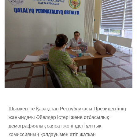
Шымкентте Қазақстан Республикасы Президентінің
жанындағы Әйелдер істері және отбасылық-
демографиялық саясат жөніндегі ұлттық
комиссияның қолдауымен өтіп жатқан