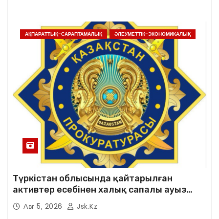
АҚПАРАТТЫҚ-САРАПТАМАЛЫҚ
ӘЛЕУМЕТТІК-ЭКОНОМИКАЛЫҚ
Түркістан облысында қайтарылған
активтер есебінен халық сапалы ауыз
сумен қамтылды
Авг 5, 2026
Jsk.kz