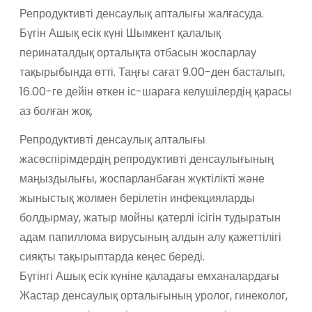
Репродуктивті денсаулық апталығы жалғасуда.
Бүгін Ашық есік күні Шымкент қалалық
перинаталдық орталықта отбасын жоспарлау
тақырыбында өтті. Таңғы сағат 9.00-ден басталып,
16.00-ге дейін өткен іс-шараға келушілердің қарасы
аз болған жоқ.
Репродуктивті денсаулық апталығы
жасөспірімдердің репродуктивті денсаулығының
маңыздылығы, жоспарланбаған жүктілікті және
жыныстық жолмен берілетін инфекцияларды
болдырмау, жатыр мойны қатерлі ісігін тудыратын
адам папиллома вирусының алдын алу қажеттілігі
сияқты тақырыптарда кеңес береді.
Бүгінгі Ашық есік күніне қаладағы емханалардағы
Жастар денсаулық орталығының уролог, гинеколог,