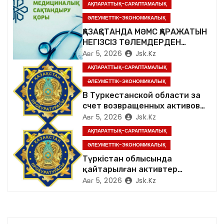
я
АҚПАРАТТЫҚ-САРАПТАМАЛЫҚ
ӘЛЕУМЕТТІК-ЭКОНОМИКАЛЫҚ
п
ҚАЗАҚСТАНДА МӘМС ҚАРАЖАТЫН
НЕГІЗСІЗ ТӨЛЕМДЕРДЕН
о
ҚОРҒАУДЫҢ ЖАҢА ЖҮЙЕСІ
Авг 5, 2026
Jsk.kz
ҚҰРЫЛУДА
з
АҚПАРАТТЫҚ-САРАПТАМАЛЫҚ
ӘЛЕУМЕТТІК-ЭКОНОМИКАЛЫҚ
а
В Туркестанской области за
п
счет возвращенных активов
население обеспечено
Авг 5, 2026
Jsk.kz
и
качественной питьевой водой
АҚПАРАТТЫҚ-САРАПТАМАЛЫҚ
ӘЛЕУМЕТТІК-ЭКОНОМИКАЛЫҚ
с
Түркістан облысында
я
қайтарылған активтер
есебінен халық сапалы ауыз
Авг 5, 2026
Jsk.kz
м
сумен қамтылды