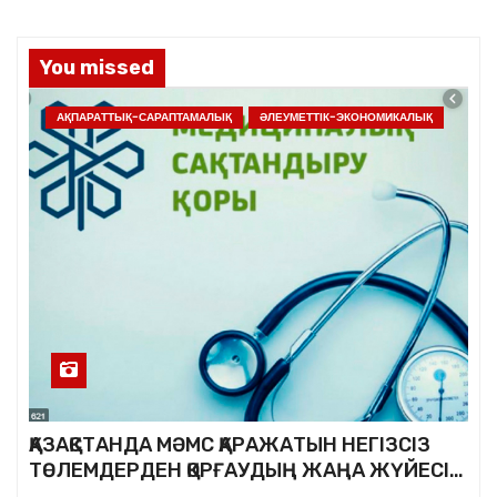
You missed
АҚПАРАТТЫҚ-САРАПТАМАЛЫҚ
ӘЛЕУМЕТТІК-ЭКОНОМИКАЛЫҚ
ҚАЗАҚСТАНДА МӘМС ҚАРАЖАТЫН НЕГІЗСІЗ
ТӨЛЕМДЕРДЕН ҚОРҒАУДЫҢ ЖАҢА ЖҮЙЕСІ
ҚҰРЫЛУДА