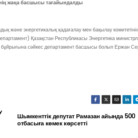
нің жаңа басшысы тағайындалды
мдық және энергетикалық қадағалау мен бақылау комитетін
епартамент) Қазақстан Республикасы Энергетика министрлі
9 бұйрығына сәйкес департамент басшысы болып Ержан Се
У
Шымкенттік депутат Рамазан айында 500
отбасыға көмек көрсетті