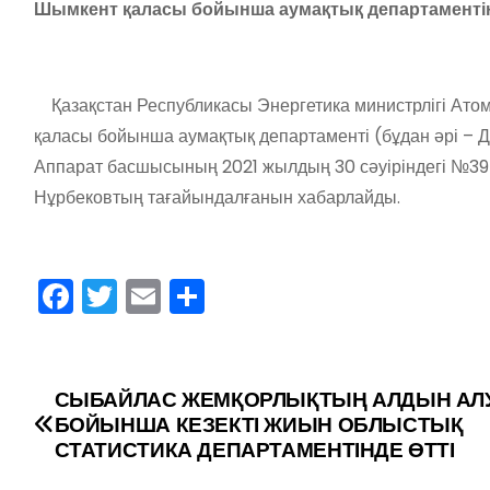
Шымкент қаласы бойынша аумақтық департаменті
Қазақстан Республикасы Энергетика министрлігі Ато
қаласы бойынша аумақтық департаменті (бұдан әрі – Д
Аппарат басшысының 2021 жылдың 30 сәуіріндегі №3
Нұрбековтың тағайындалғанын хабарлайды.
F
T
E
О
a
w
m
тп
c
itt
ai
р
e
er
l
а
СЫБАЙЛАС ЖЕМҚОРЛЫҚТЫҢ АЛДЫН АЛ
Н
БОЙЫНША КЕЗЕКТІ ЖИЫН ОБЛЫСТЫҚ
b
в
а
СТАТИСТИКА ДЕПАРТАМЕНТІНДЕ ӨТТІ
o
и