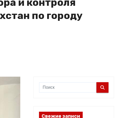
ора и контроля
хстан по городу
Свежие записи