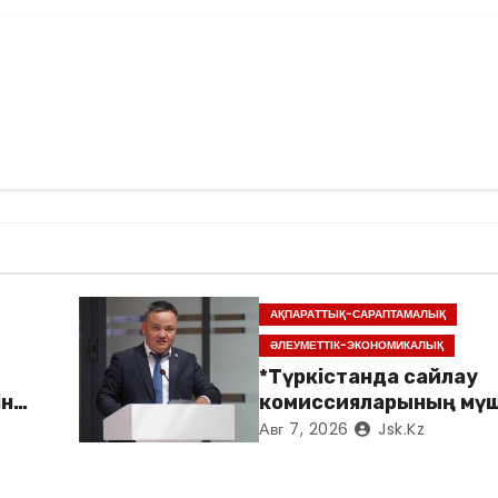
АҚПАРАТТЫҚ-САРАПТАМАЛЫҚ
ӘЛЕУМЕТТІК-ЭКОНОМИКАЛЫҚ
*Түркістанда сайлау
ін
комиссияларының мүш
арналған семинар өтті*
Авг 7, 2026
Jsk.kz