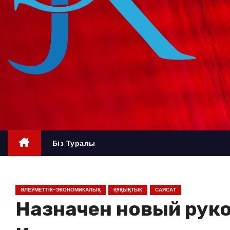
о
м
у
Біз Туралы
ӘЛЕУМЕТТІК-ЭКОНОМИКАЛЫҚ
ҚҰҚЫҚТЫҚ
САЯСАТ
Назначен новый рук