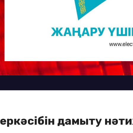
неркәсібін дамыту нәт