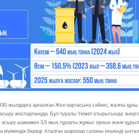
030 жылдарға арналған Жол картасына сәйкес, жалпы құн
 асыру жоспарлануда. Бұл туралы Үкімет отырысында энерг
ке асыру шамамен 3,5 мың тұрақты жұмыс орнын және құры
а мүмкіндік береді. Аталған шаралар саланы кешенді ынта