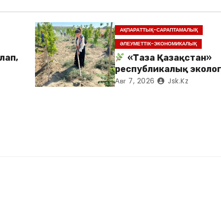
АҚПАРАТТЫҚ-САРАПТАМАЛЫҚ
ӘЛЕУМЕТТІК-ЭКОНОМИКАЛЫҚ
лап,
«Таза Қазақстан»
республикалық эколо
акциясы аясында Сау
Авг 7, 2026
Jsk.kz
аудандық кітапханас
қызметкерлері кезекті
жұмыстарына белсен
қатысты.