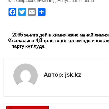
және өңір экономикасын дамытуға бағытталған.
F
T
E
О
a
w
m
тп
c
itt
ai
р
e
er
l
а
2035 жылға дейін химия және мұнай хими
Н
саласына 4,8 трлн теңге көлемінде инвест
b
в
а
тарту күтілуде.
o
и
в
o
ть
k
и
Автор:
jsk.kz
г
а
ц
и