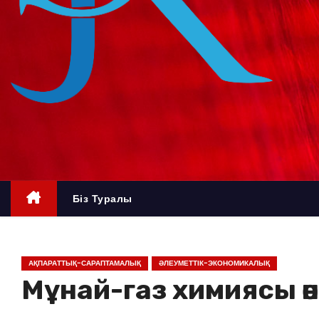
о
м
у
Біз Туралы
АҚПАРАТТЫҚ-САРАПТАМАЛЫҚ
ӘЛЕУМЕТТІК-ЭКОНОМИКАЛЫҚ
Мұнай-газ химиясы ө