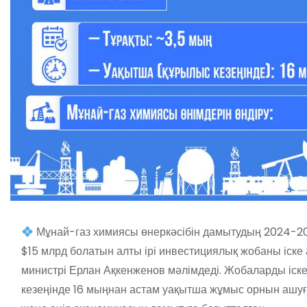
Мұнай-газ химиясы өнеркәсібін дамытудың 2024-2
$15 млрд болатын алты ірі инвестициялық жобаны іске
министрі Ерлан Ақкенженов мәлімдеді. Жобаларды іс
кезеңінде 16 мыңнан астам уақытша жұмыс орнын ашуғ