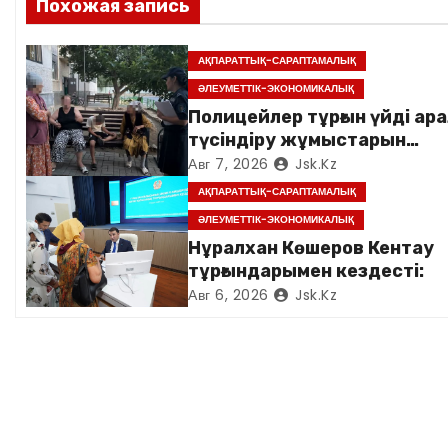
Похожая запись
я
АҚПАРАТТЫҚ-САРАПТАМАЛЫҚ
п
ӘЛЕУМЕТТІК-ЭКОНОМИКАЛЫҚ
о
Полицейлер тұрғын үйді ара
түсіндіру жұмыстарын
з
жүргізді
Авг 7, 2026
Jsk.kz
АҚПАРАТТЫҚ-САРАПТАМАЛЫҚ
а
ӘЛЕУМЕТТІК-ЭКОНОМИКАЛЫҚ
п
Нұралхан Көшеров Кентау
тұрғындарымен кездесті:
и
Авг 6, 2026
Jsk.kz
с
я
м