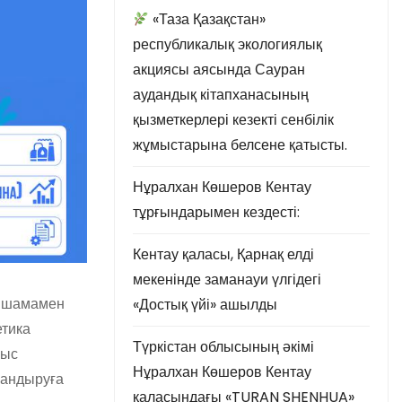
«Таза Қазақстан»
республикалық экологиялық
акциясы аясында Сауран
аудандық кітапханасының
қызметкерлері кезекті сенбілік
жұмыстарына белсене қатысты.
Нұралхан Көшеров Кентау
тұрғындарымен кездесті:
Кентау қаласы, Қарнақ елді
мекенінде заманауи үлгідегі
ы шамамен
«Достық үйі» ашылды
етика
Түркістан облысының әкімі
лыс
Нұралхан Көшеров Кентау
ландыруға
қаласындағы «TURAN SHENHUA»