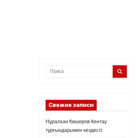
Свежие записи
Нұралхан Көшеров Кентау
тұрғындарымен кездесті: