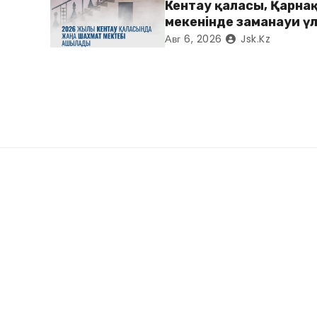
Кентау қаласы, Қарнақ
мекенінде заманауи үл
«Достық үйі» ашылды
Авг 6, 2026
Jsk.kz