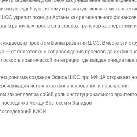
центр зарекомендовал себя как уникальная модель финан
исимую судебную систему и развитую экосистему консалти
 ШОС укрепит позиции Астаны как регионального финансов
ансграничных проектов в сферах транспорта, энергетики и
обсуждаемым проектом Банка развития ШОС. Вместе эти стр
 — от подготовки и сопровождения проектов до их финан
лоскость практической интеграции, где каждая инициатива 
ротекционизма создание Офиса ШОС при МФЦА открывает н
версификации источников финансирования и повышения
зом закрепляет за собой роль институционального архитект
о посредника между Востоком и Западом.
 Исследований КИСИ