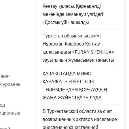
Кентау қаласы, Қарнақ елді
мекенінде заманауи үлгідегі
«Достық үйі» ашылды
Түркістан облысының әкімі
Нұралхан Көшеров Кентау
қаласындағы «TURAN SHENHUA»
зауытының жұмысымен танысты
ҚАЗАҚСТАНДА МӘМС
тана»
ҚАРАЖАТЫН НЕГІЗСІЗ
й уровень
ТӨЛЕМДЕРДЕН ҚОРҒАУДЫҢ
ЖАҢА ЖҮЙЕСІ ҚҰРЫЛУДА
лрд
В Туркестанской области за счет
тиционные
возвращенных активов население
обеспечено качественной