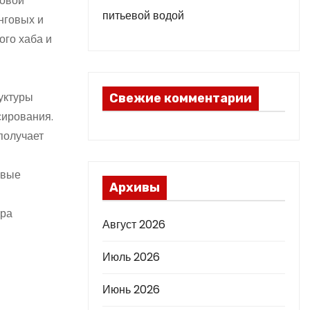
совой
питьевой водой
нговых и
ого хаба и
уктуры
Свежие комментарии
сирования.
получает
овые
Архивы
ора
Август 2026
Июль 2026
Июнь 2026