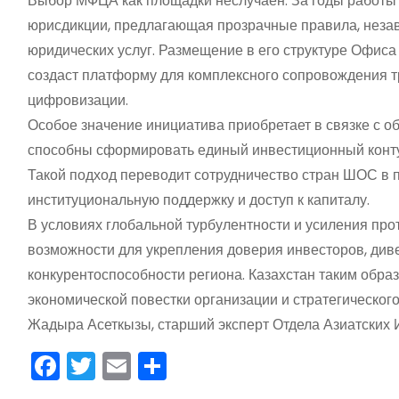
Выбор МФЦА как площадки неслучаен. За годы работы 
юрисдикции, предлагающая прозрачные правила, незав
юридических услуг. Размещение в его структуре Офиса
создаст платформу для комплексного сопровождения тр
цифровизации.
Особое значение инициатива приобретает в связке с 
способны сформировать единый инвестиционный контур
Такой подход переводит сотрудничество стран ШОС в п
институциональную поддержку и доступ к капиталу.
В условиях глобальной турбулентности и усиления п
возможности для укрепления доверия инвесторов, ди
конкурентоспособности региона. Казахстан таким обра
экономической повестки организации и стратегическог
Жадыра Асеткызы, старший эксперт Отдела Азиатских
F
T
E
О
a
w
m
тп