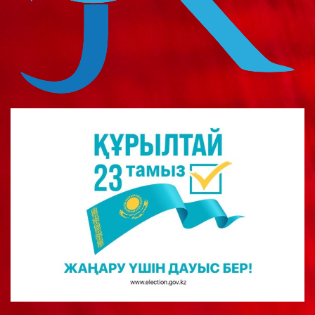
о
м
у