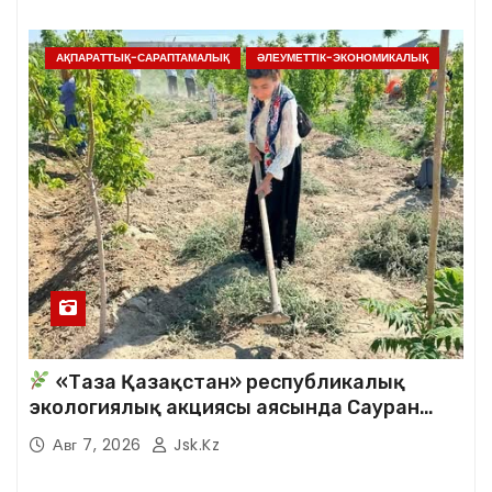
АҚПАРАТТЫҚ-САРАПТАМАЛЫҚ
ӘЛЕУМЕТТІК-ЭКОНОМИКАЛЫҚ
«Таза Қазақстан» республикалық
экологиялық акциясы аясында Сауран
аудандық кітапханасының қызметкерлері
Авг 7, 2026
Jsk.kz
кезекті сенбілік жұмыстарына белсене
қатысты.