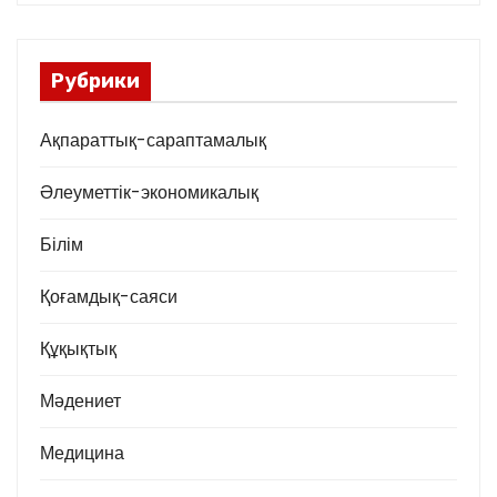
Рубрики
Ақпараттық-сараптамалық
Әлеуметтік-экономикалық
Білім
Қоғамдық-саяси
Құқықтық
Мәдениет
Медицина