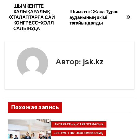
e
er
l
а
ШЫМКЕНТТЕ
Н
ХАЛЫҚАРАЛЫҚ
Шымкент: Жаңа Тұран
b
в
ТАЛАПТАРҒА САЙ
ауданының әкімі
а
КОНГРЕСС-ХОЛЛ
тағайындалды
o
и
САЛЫНУДА
в
o
ть
k
и
г
Автор:
jsk.kz
а
ц
и
Похожая запись
я
п
АҚПАРАТТЫҚ-САРАПТАМАЛЫҚ
ӘЛЕУМЕТТІК-ЭКОНОМИКАЛЫҚ