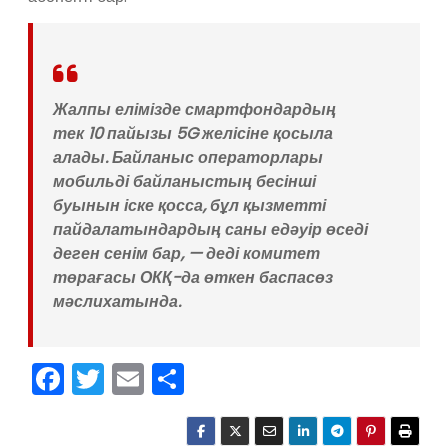
Жалпы елімізде смартфондардың
тек 10 пайызы 5G желісіне қосыла
алады. Байланыс операторлары
мобильді байланыстың бесінші
буынын іске қосса, бұл қызметті
пайдалатындардың саны едәуір өседі
деген сенім бар, — деді комитет
төрағасы ОКҚ-да өткен баспасөз
мәслихатында.
F
T
E
О
a
w
m
тп
c
itt
ai
р