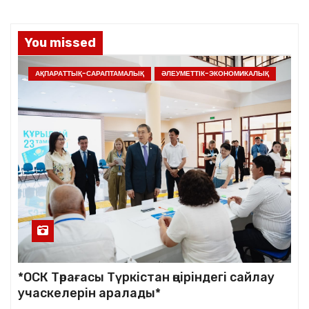
You missed
АҚПАРАТТЫҚ-САРАПТАМАЛЫҚ
ӘЛЕУМЕТТІК-ЭКОНОМИКАЛЫҚ
*ОСК Төрағасы Түркістан өңіріндегі сайлау
учаскелерін аралады*