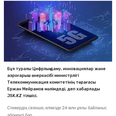
Бұл туралы Цифрлық даму, инновациялар және
аэроғарыш өнеркәсібі министрлігі
Телекоммуникация комитетінің төрағасы
Ержан Мейрамов мәлімдеді, деп хабарлады
JSK.KZ тілшісі.
Спикердің сөзінше, елімізде 24 млн ұялы байланыс
абоненті бар.