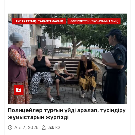
АҚПАРАТТЫҚ-САРАПТАМАЛЫҚ
ӘЛЕУМЕТТІК-ЭКОНОМИКАЛЫҚ
Полицейлер тұрғын үйді аралап, түсіндіру
жұмыстарын жүргізді
Авг 7, 2026
Jsk.kz