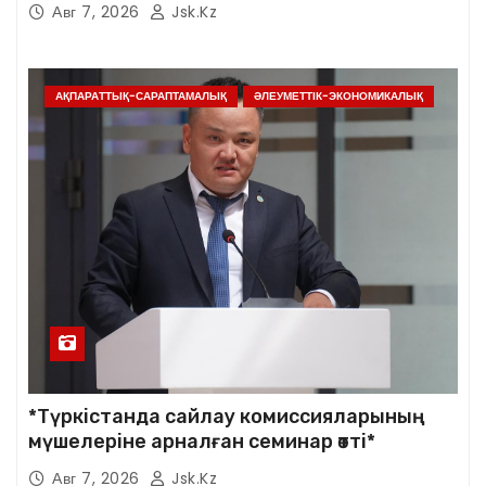
Авг 7, 2026
Jsk.kz
АҚПАРАТТЫҚ-САРАПТАМАЛЫҚ
ӘЛЕУМЕТТІК-ЭКОНОМИКАЛЫҚ
*Түркістанда сайлау комиссияларының
мүшелеріне арналған семинар өтті*
Авг 7, 2026
Jsk.kz