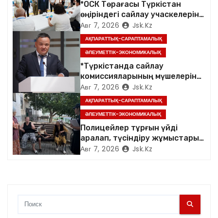
о
*ОСК Төрағасы Түркістан
өңіріндегі сайлау учаскелерін
з
аралады*
Авг 7, 2026
Jsk.kz
а
АҚПАРАТТЫҚ-САРАПТАМАЛЫҚ
ӘЛЕУМЕТТІК-ЭКОНОМИКАЛЫҚ
п
*Түркістанда сайлау
комиссияларының мүшелеріне
и
арналған семинар өтті*
Авг 7, 2026
Jsk.kz
с
АҚПАРАТТЫҚ-САРАПТАМАЛЫҚ
ӘЛЕУМЕТТІК-ЭКОНОМИКАЛЫҚ
я
Полицейлер тұрғын үйді
аралап, түсіндіру жұмыстарын
м
жүргізді
Авг 7, 2026
Jsk.kz