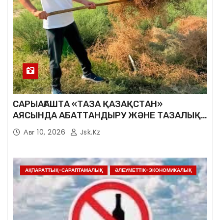
САРЫАҒАШТА «ТАЗА ҚАЗАҚСТАН»
АЯСЫНДА АБАТТАНДЫРУ ЖӘНЕ ТАЗАЛЫҚ
ЖҰМЫСТАРЫ ЖАЛҒАСУДА
Авг 10, 2026
Jsk.kz
АҚПАРАТТЫҚ-САРАПТАМАЛЫҚ
ӘЛЕУМЕТТІК-ЭКОНОМИКАЛЫҚ