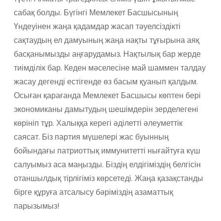
сабақ болды. Бүгінгі Мемлекет Басшысының
Үндеуінен жаңа қадамдар жасап тәуелсіздікті
сақтаудың ел дамуының жаңа нақты тұғырына аяқ
басқанымызды аңғарудамыз. Нақтылық бар жерде
тиімділік бар. Кеден мәселесіне май шаммен талдау
жасау дегенді естігенде өз басым қуанып қалдым.
Осыған қарағанда Мемлекет Басшысы көптен бері
экономиканы дамытудың шешімдерін зерделегені
көрініп тұр. Халыққа керегі әділетті әлеуметтік
саясат. Біз партия мүшелері жас буынның
бойындағы патриоттық иммунитетті нығайтуға күш
салуымыз аса маңызды. Біздің елдігіміздің белгісін
отаншылдық тірлігіміз көрсетеді. Жаңа қазақстанды
бірге құруға атсалысу бәріміздің азаматтық
парызымыз!