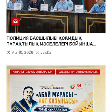
ПОЛИЦИЯ БАСШЫЛЫҒЫ ҚОҒАМДЫҚ
ТҰРАҚТЫЛЫҚ МӘСЕЛЕЛЕРІ БОЙЫНША
ТҰРҒЫНДАРМЕН КЕЗДЕСТІ
Авг 10, 2026
Jsk.kz
АҚПАРАТТЫҚ-САРАПТАМАЛЫҚ
ӘЛЕУМЕТТІК-ЭКОНОМИКАЛЫҚ