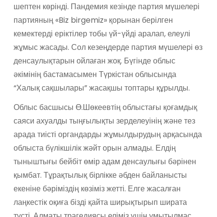
шептен көрінді. Пандемия кезінде партия мүшелері
партияның «Biz birgemiz» қорынан берілген
кемектерді еріктілер тобы үй-үйді аралап, елеулі
жұмыс жасады. Сол кезеңдерде партия мүшелері өз
денсаулықтарын ойлаған жоқ. Бүгінде облыс
әкімінің бастамасымен Түркістан облысында
“Халық сақшылары” жасақшы топтары құрылды.
Облыс басшысы Ө.Шөкеевтің облыстағы қоғамдық
саяси ахуалды тыңғылықты зерделеуінің және тез
арада тиісті органдарды жұмылдырудың арқасында
облыста бүлікшілік жәйт орын алмады. Елдің
тыныштығы бейбіт өмір адам денсаулығы бәрінен
қымбат. Тұрақтылық бірлікке әбден байланысты
екеніне бәріміздің көзіміз жетті. Елге жасалған
лаңкестік оқиға бізді қайта ширықтырып ширата
түсті. Алматы трагедиясы еліміз үшін ұмытылмас