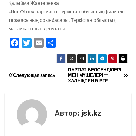
Қалыйма Жантөреева
«Nur Otan» партиясы Түркістан облыстық филиалы
төрағасының орынбасары, Түркістан облыстық
мәслихатының депутаты
F
T
E
О
a
w
m
тп
c
itt
ai
р
e
er
l
а
ПАРТИЯ БЕЛСЕНДІЛЕРІ
Н
Следующая запись
МЕН МҮШЕЛЕРІ —
b
в
ХАЛЫҚПЕН БІРГЕ
а
o
и
в
o
ть
k
и
Автор:
jsk.kz
г