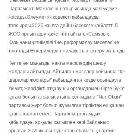
Мемлекет Басшысы Қасым-Жомарт Тоқаев ҚР
Парламенті Мәжілісінің отырысында мәлімдеме
жасады.Әлеуметтік кодексті қабылдауды
тапсырды.2025 жылға дейін бәсекеге қабілетті 5
ЖОО орнын ашу қажеттігін айтып, «Самұрық
Қазынаның»тиімділігіне, реформалау мәселесіне
тоқталды.Әскерилердің жалақысын көтеру айтылды.
Көптеген маңызды нақты мәселердің шешу
жолдары айтылды. Айтылған мәселер бойынша “Іс-
шаралар жоспары” қабылданған кезде орындауға
Үкімет, жергілікті атқарушы органдармен бірге бүкіл
қоғам болып атсалысатына сенімдіміз. “Nur Otan”
партиясы жұрт болып жұмылған тірліктен ешқашан
қалыс қалған емес. Партияның қоғамдық
қабылдауы арқылы халықпен кері байланыс
орнаған 2021 жылы Түркістан облыстық партия