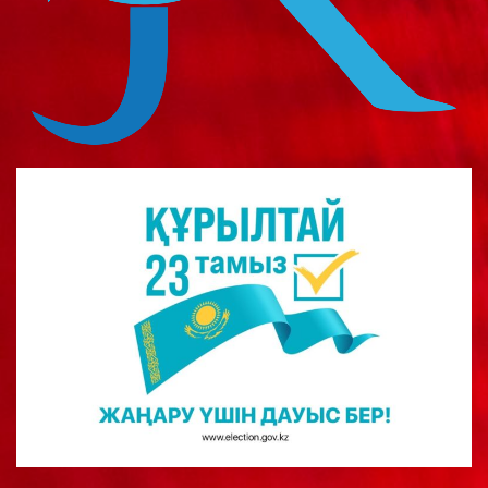
о
м
у