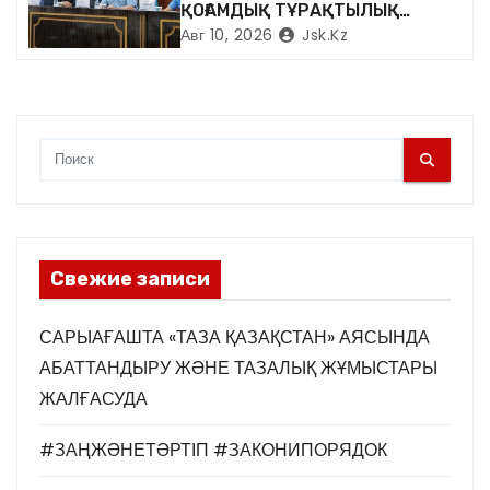
я
ҚОҒАМДЫҚ ТҰРАҚТЫЛЫҚ
МӘСЕЛЕЛЕРІ БОЙЫНША
Авг 10, 2026
Jsk.kz
м
ТҰРҒЫНДАРМЕН КЕЗДЕСТІ
Свежие записи
САРЫАҒАШТА «ТАЗА ҚАЗАҚСТАН» АЯСЫНДА
АБАТТАНДЫРУ ЖӘНЕ ТАЗАЛЫҚ ЖҰМЫСТАРЫ
ЖАЛҒАСУДА
#ЗАҢЖӘНЕТӘРТІП #ЗАКОНИПОРЯДОК