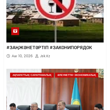
#ЗАҢЖӘНЕТӘРТІП #ЗАКОНИПОРЯДОК
Авг 10, 2026
Jsk.kz
АҚПАРАТТЫҚ-САРАПТАМАЛЫҚ
ӘЛЕУМЕТТІК-ЭКОНОМИКАЛЫҚ