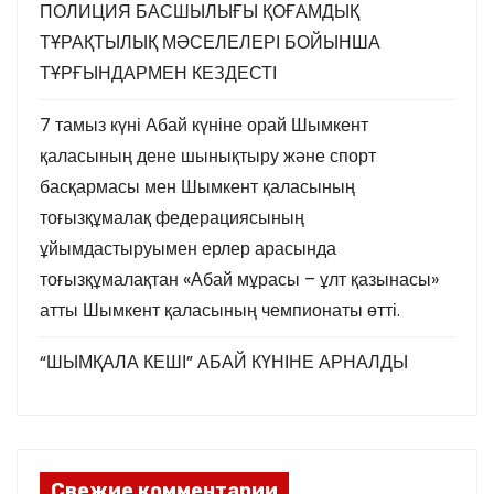
ПОЛИЦИЯ БАСШЫЛЫҒЫ ҚОҒАМДЫҚ
ТҰРАҚТЫЛЫҚ МӘСЕЛЕЛЕРІ БОЙЫНША
ТҰРҒЫНДАРМЕН КЕЗДЕСТІ
7 тамыз күні Абай күніне орай Шымкент
қаласының дене шынықтыру және спорт
басқармасы мен Шымкент қаласының
тоғызқұмалақ федерациясының
ұйымдастыруымен ерлер арасында
тоғызқұмалақтан «Абай мұрасы – ұлт қазынасы»
атты Шымкент қаласының чемпионаты өтті.
“ШЫМҚАЛА КЕШІ” АБАЙ КҮНІНЕ АРНАЛДЫ
Свежие комментарии