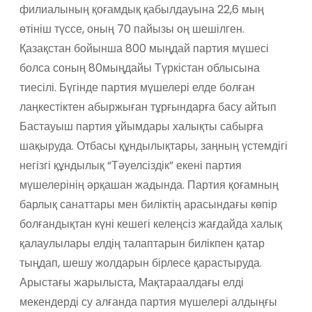
филиалының қоғамдық қабылдауына 22,6 мың
өтініш түссе, оның 70 пайызы оң шешілген.
Қазақстан бойынша 800 мыңдай партия мүшесі
болса соның 80мыңдайы Түркістан облысына
тиесілі. Бүгінде партия мүшелері елде болған
лаңкестіктен абыржыған тұрғындарға басу айтып
Бастауыш партия ұйымдары халықты сабырға
шақыруда. Отбасы құндылықтары, заңның үстемдігі
негізгі құндылық “Тәуелсіздік” екені партия
мүшелерінің әрқашан жадында. Партия қоғамның
барлық санаттары мен биліктің арасындағы көпір
болғандықтан күні кешегі келеңсіз жағдайда халық
қалаулылары елдің талаптарын билікпен қатар
тыңдап, шешу жолдарын бірлесе қарастыруда.
Арыстағы жарылыста, Мақтараалдағы елді
мекендерді су алғанда партия мүшелері алдыңғы