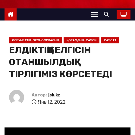
ӘЛЕУМЕТТІК-ЭКОНОМИКАЛЫҚ
ҚОҒАМДЫҚ-САЯСИ
САЯСАТ
ЕЛДІКТІҢ БЕЛГІСІН
ОТАНШЫЛДЫҚ
ТІРЛІГІМІЗ КӨРСЕТЕДІ
Автор:
jsk.kz
Янв 12, 2022