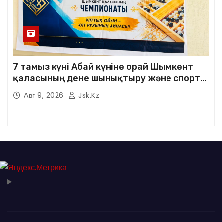
7 тамыз күні Абай күніне орай Шымкент
қаласының дене шынықтыру және спорт
басқармасы мен Шымкент қаласының
Авг 9, 2026
Jsk.kz
тоғызқұмалақ федерациясының
ұйымдастыруымен ерлер арасында
тоғызқұмалақтан «Абай мұрасы – ұлт
қазынасы» атты Шымкент қаласының
чемпионаты өтті.