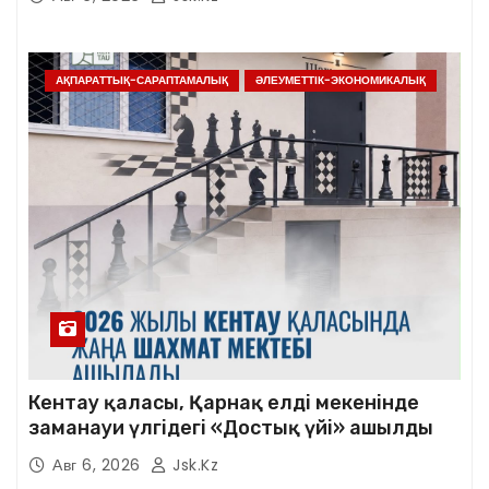
АҚПАРАТТЫҚ-САРАПТАМАЛЫҚ
ӘЛЕУМЕТТІК-ЭКОНОМИКАЛЫҚ
Кентау қаласы, Қарнақ елді мекенінде
заманауи үлгідегі «Достық үйі» ашылды
Авг 6, 2026
Jsk.kz