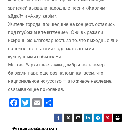
зрителей вызвали народные песни «Жариям-
айдай» и «Ахау, керім».
Жители города, пришедшие на концерт, остались
под глубоким впечатлением. Они выражали
искреннюю благодарность за то, что выходные дни
наполняются такими содержательными
культурными событиями.
Мягкие, бархатные звуки домбры весь вечер
баюкали парк, еще раз напоминая всем, что
национальное искусство — это живое наследие,
связывающее поколения.
F
T
E
О
a
w
m
тп
c
itt
ai
р
Ұлттық домбыра күні