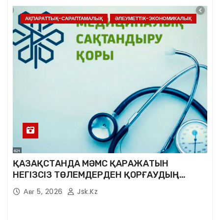
АҚПАРАТТЫҚ-САРАПТАМАЛЫҚ
ӘЛЕУМЕТТІК-ЭКОНОМИКАЛЫҚ
ҚАЗАҚСТАНДА МӘМС ҚАРАЖАТЫН
НЕГІЗСІЗ ТӨЛЕМДЕРДЕН ҚОРҒАУДЫҢ
ЖАҢА ЖҮЙЕСІ ҚҰРЫЛУДА
Авг 5, 2026
Jsk.kz