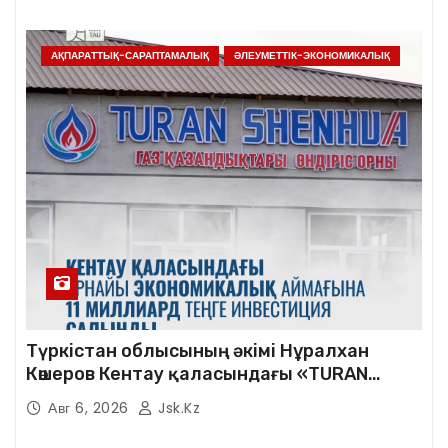
АҚПАРАТТЫҚ-САРАПТАМАЛЫҚ
ӘЛЕУМЕТТІК-ЭКОНОМИКАЛЫҚ
Түркістан облысының әкімі Нұралхан
Көшеров Кентау қаласындағы «TURAN
SHENHUA» зауытының жұмысымен
Авг 6, 2026
Jsk.kz
танысты