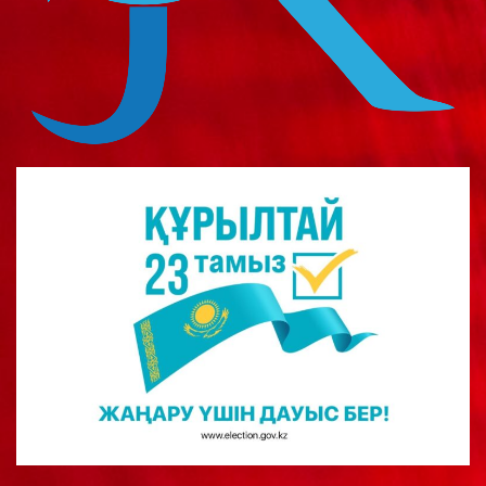
о
м
у