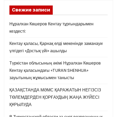
Свежие записи
Нұралхан Көшеров Кентау тұрғындарымен
кездесті:
Кентау қаласы, Қарнақ елді мекенінде заманауи
үлгідегі «Достық үйі» ашылды
Түркістан облысының әкімі Нұралхан Көшеров
Кентау қаласындағы «TURAN SHENHUA»
зауытының жұмысымен танысты
ҚАЗАҚСТАНДА МӘМС ҚАРАЖАТЫН НЕГІЗСІЗ
ТӨЛЕМДЕРДЕН ҚОРҒАУДЫҢ ЖАҢА ЖҮЙЕСІ
ҚҰРЫЛУДА
В Туркестанской области за счет возвращенных