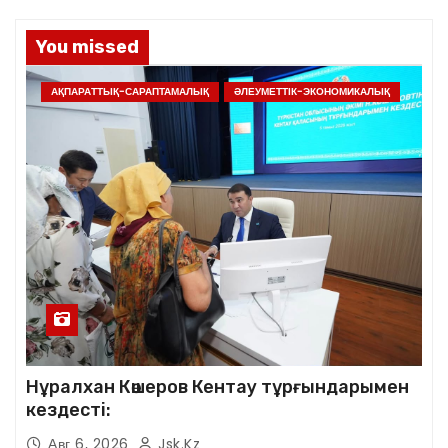
You missed
АҚПАРАТТЫҚ-САРАПТАМАЛЫҚ
ӘЛЕУМЕТТІК-ЭКОНОМИКАЛЫҚ
Нұралхан Көшеров Кентау тұрғындарымен
кездесті:
Авг 6, 2026
Jsk.kz