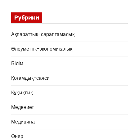
Рубрики
Ақпараттық-сараптамалық
Әлеуметтік-экономикалық
Білім
Қоғамдық-саяси
Құқықтық
Мәдениет
Медицина
Өнер