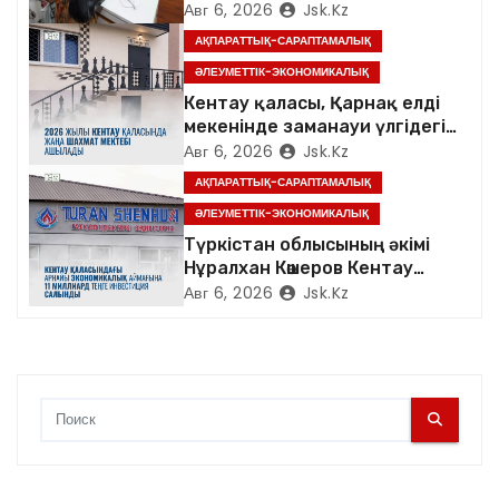
Авг 6, 2026
Jsk.kz
з
АҚПАРАТТЫҚ-САРАПТАМАЛЫҚ
а
ӘЛЕУМЕТТІК-ЭКОНОМИКАЛЫҚ
Кентау қаласы, Қарнақ елді
п
мекенінде заманауи үлгідегі
«Достық үйі» ашылды
Авг 6, 2026
Jsk.kz
и
АҚПАРАТТЫҚ-САРАПТАМАЛЫҚ
с
ӘЛЕУМЕТТІК-ЭКОНОМИКАЛЫҚ
Түркістан облысының әкімі
я
Нұралхан Көшеров Кентау
қаласындағы «TURAN
Авг 6, 2026
Jsk.kz
м
SHENHUA» зауытының
жұмысымен танысты