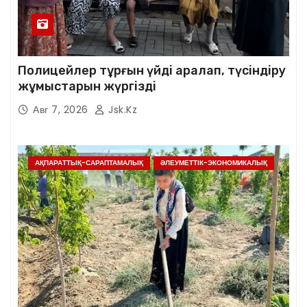
Полицейлер тұрғын үйді аралап, түсіндіру
жұмыстарын жүргізді
Авг 7, 2026
Jsk.kz
АҚПАРАТТЫҚ-САРАПТАМАЛЫҚ
ӘЛЕУМЕТТІК-ЭКОНОМИКАЛЫҚ