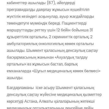
кабинеттер ашылады (87), әйелдерді
прегравидалды даярлау жұмысын күшейтіліп
жүктілік кезіндегі асқынулар, ауыр жағдайларды
төмендетуге мүмкіндік береді. Пациенттерді
маршруттауды реттеу үшін 12 бейін бойынша 31
құзыреттілік орталығы, 2 скринингтік орталық, 2
амбулаториялық онкологиялық көмек орталығы
ашылады. Шымкент қаласының денсаулық сақтау
басқармасының жанынан «Ахуалдық талдау
орталығы» өз жұмысын бастап, барлық
емханаларда «Шұғыл медициналық көмек бөлмесі»
ашылды.
Бағдарламаны іске асыру Шымкент қаласының
денсаулық сақтау жүйесіне медициналық қызметтер
көрсетуді Астана, Алматы қалаларының жетекші
медициналық орталықтарының деңгейіне дейін