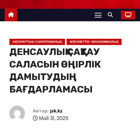
АҚПАРАТТЫҚ-САРАПТАМАЛЫҚ
ӘЛЕУМЕТТІК-ЭКОНОМИКАЛЫҚ
ДЕНСАУЛЫҚ САҚТАУ
САЛАСЫН ӨҢІРЛІК
ДАМЫТУДЫҢ
БАҒДАРЛАМАСЫ
Автор:
jsk.kz
Май 31, 2025