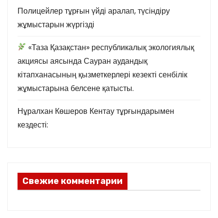
Полицейлер тұрғын үйді аралап, түсіндіру
жұмыстарын жүргізді
«Таза Қазақстан» республикалық экологиялық
акциясы аясында Сауран аудандық
кітапханасының қызметкерлері кезекті сенбілік
жұмыстарына белсене қатысты.
Нұралхан Көшеров Кентау тұрғындарымен
кездесті:
Свежие комментарии