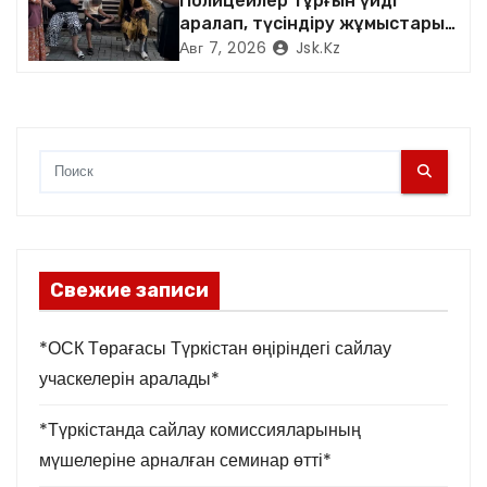
Полицейлер тұрғын үйді
м
аралап, түсіндіру жұмыстарын
жүргізді
Авг 7, 2026
Jsk.kz
Свежие записи
*ОСК Төрағасы Түркістан өңіріндегі сайлау
учаскелерін аралады*
*Түркістанда сайлау комиссияларының
мүшелеріне арналған семинар өтті*