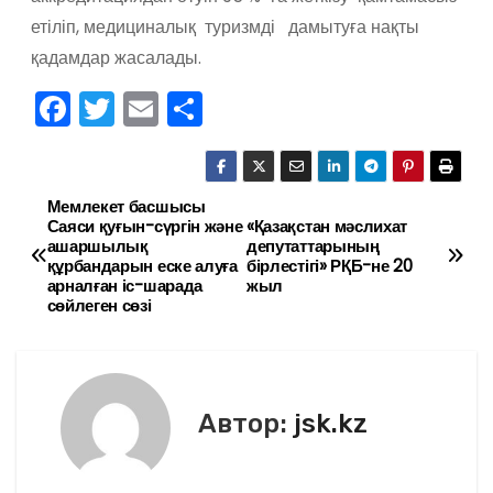
етіліп, медициналық туризмді дамытуға нақты
қадамдар жасалады.
F
T
E
О
a
w
m
тп
c
itt
ai
р
e
er
l
а
Мемлекет басшысы
Н
Саяси қуғын-сүргін және
«Қазақстан мәслихат
b
в
ашаршылық
депутаттарының
а
құрбандарын еске алуға
бірлестігі» РҚБ-не 20
o
и
арналған іс-шарада
жыл
в
сөйлеген сөзі
o
ть
k
и
г
Автор:
jsk.kz
а