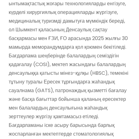
ынтымақтастық жоғары технологияларды енгізуге,
күрделі хирургиялық операцияларды жүргізуге,
медициналық туризмді дамытуға мүмкіндік береді,
ол Шымкент қаласының Денсаулық сақтау
басқармасы мен ҒЗИ, ҒО арасында 2025 жылғы 30
мамырда меморандумдарға қол қоюмен бекітіледі.
Бағдарлама шеңберінде балалардың семіздігін
қадағалау (COSI), мектеп жасындағы балалардың
денсаулыққа қатысты мінез-құлқы (HBSC), темекіні
тұтыну туралы Ересек тұрғындарға жаһандық
сауалнама (GATS), патронаждық қызметті бағалау
және басқа бағыттар бойынша қаланың ересектер
мен балалардың денсаулығына жаһандық
зерттеулер жүргізу қамтамасыз етіледі.
Бағдарламаны іске асыру барысында барлық
жоспарланған мектептерде стоматологиялық