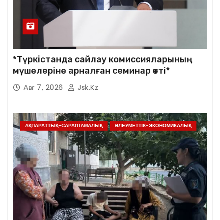
*Түркістанда сайлау комиссияларының
мүшелеріне арналған семинар өтті*
Авг 7, 2026
Jsk.kz
АҚПАРАТТЫҚ-САРАПТАМАЛЫҚ
ӘЛЕУМЕТТІК-ЭКОНОМИКАЛЫҚ