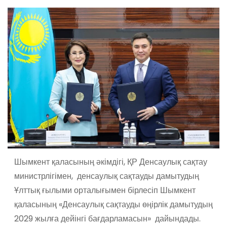
Шымкент қаласының әкімдігі, ҚР Денсаулық сақтау
министрлігімен, денсаулық сақтауды дамытудың
Ұлттық ғылыми орталығымен бірлесіп Шымкент
қаласының «Денсаулық сақтауды өңірлік дамытудың
2029 жылға дейінгі бағдарламасын» дайындады.