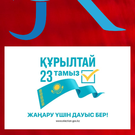
о
м
у