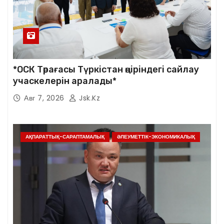
*ОСК Төрағасы Түркістан өңіріндегі сайлау
учаскелерін аралады*
Авг 7, 2026
Jsk.kz
АҚПАРАТТЫҚ-САРАПТАМАЛЫҚ
ӘЛЕУМЕТТІК-ЭКОНОМИКАЛЫҚ