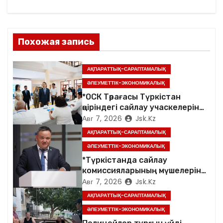
ц
и
я
Похожая запись
п
АҚПАРАТТЫҚ-САРАПТАМАЛЫҚ
о
ӘЛЕУМЕТТІК-ЭКОНОМИКАЛЫҚ
*ОСК Төрағасы Түркістан
з
өңіріндегі сайлау учаскелерін
аралады*
Авг 7, 2026
Jsk.kz
а
АҚПАРАТТЫҚ-САРАПТАМАЛЫҚ
п
ӘЛЕУМЕТТІК-ЭКОНОМИКАЛЫҚ
*Түркістанда сайлау
и
комиссияларының мүшелеріне
арналған семинар өтті*
Авг 7, 2026
Jsk.kz
с
АҚПАРАТТЫҚ-САРАПТАМАЛЫҚ
я
ӘЛЕУМЕТТІК-ЭКОНОМИКАЛЫҚ