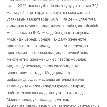
және 2029 жылы күтілетін өмір сүру ұзақтығын 79,1
жасқа дейін арттыруға, салауатты өмір салтын
ұстанатын азаматтарды 60% — ға дейін ұлғайтуға,
халықтың медициналық қызметтердің қолжетімділігі
мен сапасына 80% — ға дейін қанағаттануына
мүмкіндік береді. Сондай-ақ даму және ерте
араласу орталықтары құрылып, универсалды
прогрессивті патронаждық моделі күшейтіліп,
мемлекеттік-жекеменшік әріптестік жобалар
арқылы денсаулық сақтау саласындағы
инвестиция артады. Медициналық
цифрландыруды, жасанды интелектті және
заманауи технологияларды қолдай отырып,
робототехниканы да дамыту қолға алынады.
Медициналық ұйымдардың Ұлттық
аккредитациядан өтуін 95 %-ға жеткізу қамтамасыз