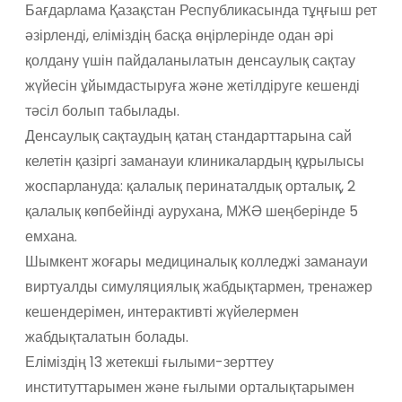
Бағдарлама Қазақстан Республикасында тұңғыш рет
әзірленді, еліміздің басқа өңірлерінде одан әрі
қолдану үшін пайдаланылатын денсаулық сақтау
жүйесін ұйымдастыруға және жетілдіруге кешенді
тәсіл болып табылады.
Денсаулық сақтаудың қатаң стандарттарына сай
келетін қазіргі заманауи клиникалардың құрылысы
жоспарлануда: қалалық перинаталдық орталық, 2
қалалық көпбейінді аурухана, МЖӘ шеңберінде 5
емхана.
Шымкент жоғары медициналық колледжі заманауи
виртуалды симуляциялық жабдықтармен, тренажер
кешендерімен, интерактивті жүйелермен
жабдықталатын болады.
Еліміздің 13 жетекші ғылыми-зерттеу
институттарымен және ғылыми орталықтарымен