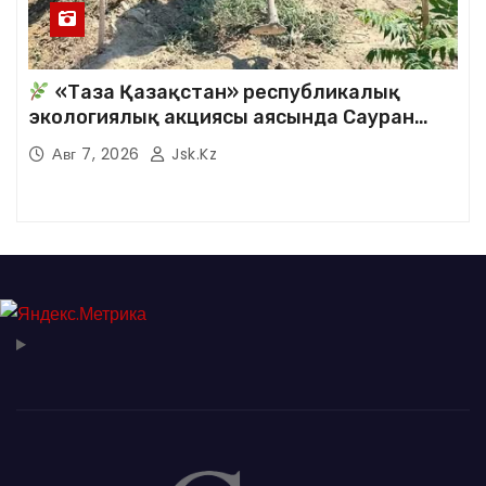
«Таза Қазақстан» республикалық
экологиялық акциясы аясында Сауран
аудандық кітапханасының қызметкерлері
Авг 7, 2026
Jsk.kz
кезекті сенбілік жұмыстарына белсене
қатысты.