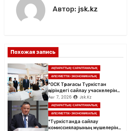
k
и
Автор:
jsk.kz
г
а
ц
Похожая запись
и
я
АҚПАРАТТЫҚ-САРАПТАМАЛЫҚ
ӘЛЕУМЕТТІК-ЭКОНОМИКАЛЫҚ
п
*ОСК Төрағасы Түркістан
өңіріндегі сайлау учаскелерін
о
аралады*
Авг 7, 2026
Jsk.kz
з
АҚПАРАТТЫҚ-САРАПТАМАЛЫҚ
ӘЛЕУМЕТТІК-ЭКОНОМИКАЛЫҚ
а
*Түркістанда сайлау
п
комиссияларының мүшелеріне