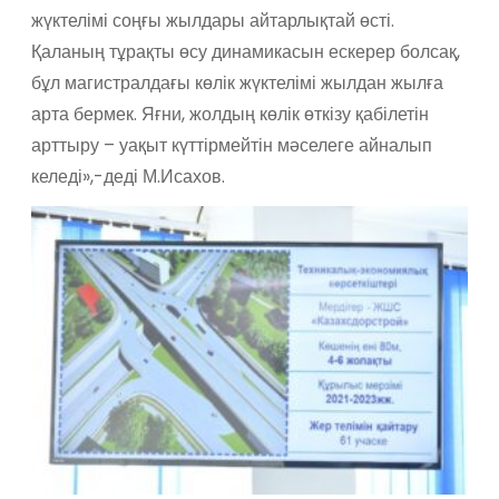
жүктелімі соңғы жылдары айтарлықтай өсті.
Қаланың тұрақты өсу динамикасын ескерер болсақ,
бұл магистралдағы көлік жүктелімі жылдан жылға
арта бермек. Яғни, жолдың көлік өткізу қабілетін
арттыру – уақыт күттірмейтін мәселеге айналып
келеді»,-деді М.Исахов.