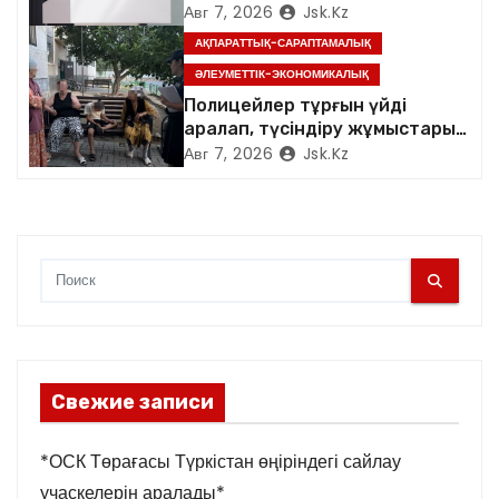
арналған семинар өтті*
Авг 7, 2026
Jsk.kz
и
АҚПАРАТТЫҚ-САРАПТАМАЛЫҚ
ӘЛЕУМЕТТІК-ЭКОНОМИКАЛЫҚ
с
Полицейлер тұрғын үйді
я
аралап, түсіндіру жұмыстарын
жүргізді
Авг 7, 2026
Jsk.kz
м
Свежие записи
*ОСК Төрағасы Түркістан өңіріндегі сайлау
учаскелерін аралады*