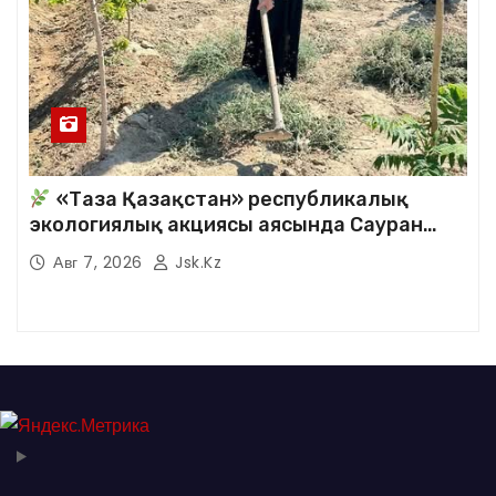
«Таза Қазақстан» республикалық
экологиялық акциясы аясында Сауран
аудандық кітапханасының қызметкерлері
Авг 7, 2026
Jsk.kz
кезекті сенбілік жұмыстарына белсене
қатысты.