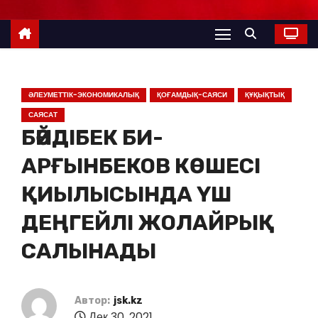
ӘЛЕУМЕТТІК-ЭКОНОМИКАЛЫҚ
ҚОҒАМДЫҚ-САЯСИ
ҚҰҚЫҚТЫҚ
САЯСАТ
БӘЙДІБЕК БИ-
АРҒЫНБЕКОВ КӨШЕСІ
ҚИЫЛЫСЫНДА ҮШ
ДЕҢГЕЙЛІ ЖОЛАЙРЫҚ
САЛЫНАДЫ
Автор:
jsk.kz
Дек 30, 2021