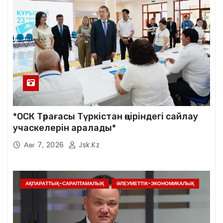
*ОСК Төрағасы Түркістан өңіріндегі сайлау
учаскелерін аралады*
Авг 7, 2026
Jsk.kz
АҚПАРАТТЫҚ-САРАПТАМАЛЫҚ
ӘЛЕУМЕТТІК-ЭКОНОМИКАЛЫҚ