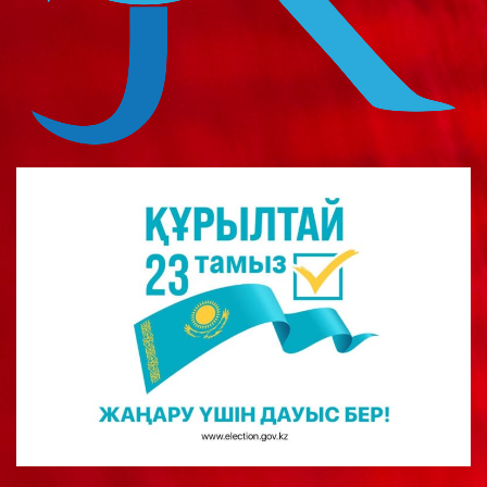
о
м
у