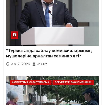
*Түркістанда сайлау комиссияларының
мүшелеріне арналған семинар өтті*
Авг 7, 2026
Jsk.kz
АҚПАРАТТЫҚ-САРАПТАМАЛЫҚ
ӘЛЕУМЕТТІК-ЭКОНОМИКАЛЫҚ