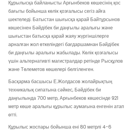
Құрылысқа байланысты Арғынбеков көшесінің қос
бағыты бойынша көлік қозғалысы сегіз айға
шектеледі. Батыстан шығысқа қарай Байтұрсынов
көшесінен Бәйдібек би даңғылы аралығы және
шығыстан батысқа қарай жаяу жүргіншілерге
арналған жол өткеліндегі бағдаршамнан Бәйдібек
би даңғылы аралығы жабылады. Көлік қозғалысы
үшін альтернативті магистралдар ретінде Рысқұлов
және Төлеметов көшелері белгіленген.
Басқарма басшысы Е.Жолдасов жолайрықтың
техникалық сипатына сәйкес, Бәйдібек би
даңғылында 700 метр, Арғынбеков көшесінде 921
метр көше аралығы құрылыс аумағына енгенін атап
өтті.
Құрылыс жоспары бойынша ені 80 метрлі 4-6