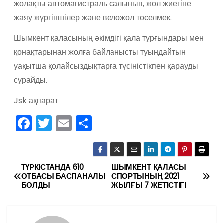
жолақты автомагистраль салынып, жол жиегіне
жаяу жүргіншілер және веложол төселмек.
Шымкент қаласының әкімдігі қала тұрғындары мен
қонақтарынан жолға байланысты туындайтын
уақытша қолайсыздықтарға түсіністікпен қарауды
сұрайды.
Jsk ақпарат
F
T
E
О
a
w
m
тп
c
itt
ai
р
e
er
l
а
ТҮРКІСТАНДА 610
ШЫМКЕНТ ҚАЛАСЫ
Н
ОТБАСЫ БАСПАНАЛЫ
СПОРТЫНЫҢ 2021
b
в
БОЛДЫ
ЖЫЛҒЫ 7 ЖЕТІСТІГІ
а
o
и
в
o
ть