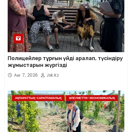
Полицейлер тұрғын үйді аралап, түсіндіру
жұмыстарын жүргізді
Авг 7, 2026
Jsk.kz
АҚПАРАТТЫҚ-САРАПТАМАЛЫҚ
ӘЛЕУМЕТТІК-ЭКОНОМИКАЛЫҚ