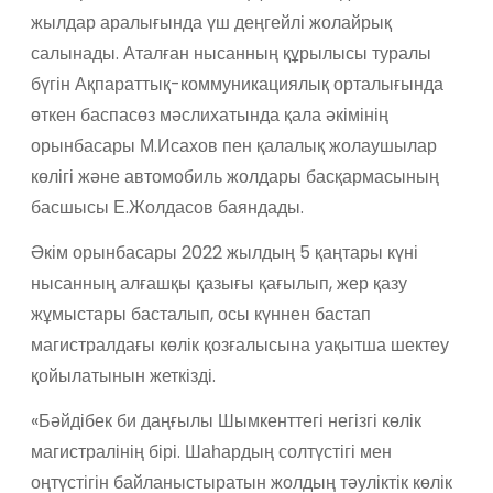
жылдар аралығында үш деңгейлі жолайрық
салынады. Аталған нысанның құрылысы туралы
бүгін Ақпараттық-коммуникациялық орталығында
өткен баспасөз мәслихатында қала әкімінің
орынбасары М.Исахов пен қалалық жолаушылар
көлігі және автомобиль жолдары басқармасының
басшысы Е.Жолдасов баяндады.
Әкім орынбасары 2022 жылдың 5 қаңтары күні
нысанның алғашқы қазығы қағылып, жер қазу
жұмыстары басталып, осы күннен бастап
магистралдағы көлік қозғалысына уақытша шектеу
қойылатынын жеткізді.
«Бәйдібек би даңғылы Шымкенттегі негізгі көлік
магистралінің бірі. Шаһардың солтүстігі мен
оңтүстігін байланыстыратын жолдың тәуліктік көлік