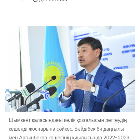
Шымкент қаласындағы көлік қозғалысын реттеудің
кешенді жоспарына сәйкес, Бәйдібек би даңғылы
мен Арғынбеков көшесінің қиылысында 2022-2023