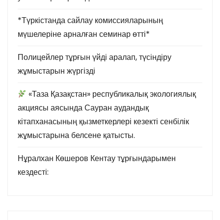
*Түркістанда сайлау комиссияларының
мүшелеріне арналған семинар өтті*
Полицейлер тұрғын үйді аралап, түсіндіру
жұмыстарын жүргізді
«Таза Қазақстан» республикалық экологиялық
акциясы аясында Сауран аудандық
кітапханасының қызметкерлері кезекті сенбілік
жұмыстарына белсене қатысты.
Нұралхан Көшеров Кентау тұрғындарымен
кездесті: