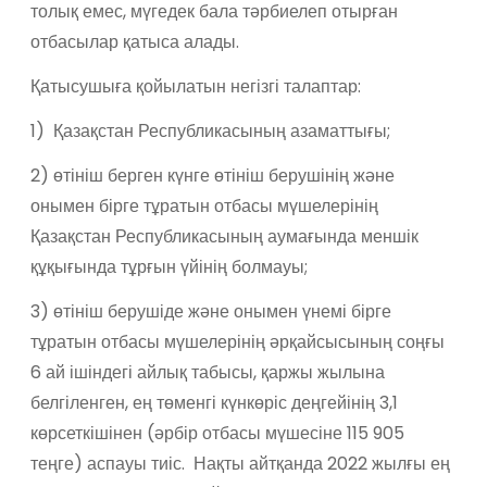
толық емес, мүгедек бала тәрбиелеп отырған
отбасылар қатыса алады.
Қатысушыға қойылатын негізгі талаптар:
1) Қазақстан Республикасының азаматтығы;
2) өтініш берген күнге өтініш берушінің және
онымен бірге тұратын отбасы мүшелерінің
Қазақстан Республикасының аумағында меншік
құқығында тұрғын үйінің болмауы;
3) өтініш берушіде және онымен үнемі бірге
тұратын отбасы мүшелерінің әрқайсысының соңғы
6 ай ішіндегі айлық табысы, қаржы жылына
белгіленген, ең төменгі күнкөріс деңгейінің 3,1
көрсеткішінен (әрбір отбасы мүшесіне 115 905
теңге) аспауы тиіс. Нақты айтқанда 2022 жылғы ең