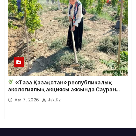
«Таза Қазақстан» республикалық
экологиялық акциясы аясында Сауран
аудандық кітапханасының қызметкерлері
Авг 7, 2026
Jsk.kz
кезекті сенбілік жұмыстарына белсене
қатысты.