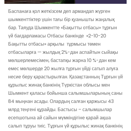
Баспанаға қол жеткізсем деп армандап жүрген
шымкенттіктер үшін тағы бір қуанышты жаңалық
бар. Таяуда Шымкентте «Бақытты отбасы» тұрғын
үй бағдарламасы Отбасы банкінде «2-10-20
Бақытты отбасы» арқылы тұрмысы төмен
отбасыларға — жылдық 2%-дан аспайтын сыйақы
мөлшерлемесімен, бастапқы жарна 10 %-дан кем
емес мөлшерде 20 жылға тұрғын үйді сатып алуға
несие беру қарастырылған. Қазақстанның Тұрғын үй
құрылыс жинақ банкінің Түркістан облысы мен
Шымкент қаласы бойынша салымшыларының саны
84 мыңнан асады. Олардың салған қаржысы 43
млрд теңгені құрайды. Бастысы – салымшылар
есепшотына ай сайын мүмкіндігіне қарай ақша
салып тұруы тиіс. Тұрғын үй құрылыс жинақ банкінің