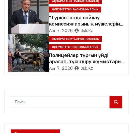
АҚПАРАТТЫҚ-САРАПТАМАЛЫҚ
п
ӘЛЕУМЕТТІК-ЭКОНОМИКАЛЫҚ
и
*Түркістанда сайлау
комиссияларының мүшелеріне
с
арналған семинар өтті*
Авг 7, 2026
Jsk.kz
АҚПАРАТТЫҚ-САРАПТАМАЛЫҚ
я
ӘЛЕУМЕТТІК-ЭКОНОМИКАЛЫҚ
м
Полицейлер тұрғын үйді
аралап, түсіндіру жұмыстарын
жүргізді
Авг 7, 2026
Jsk.kz