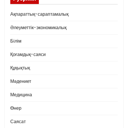
Ақпараттық-сараптамалық
Әлеуметтік-экономикалық
Білім
Қоғамдық-саяси
Құқықтық
Мәдениет
Медицина
Өнер
Саясат