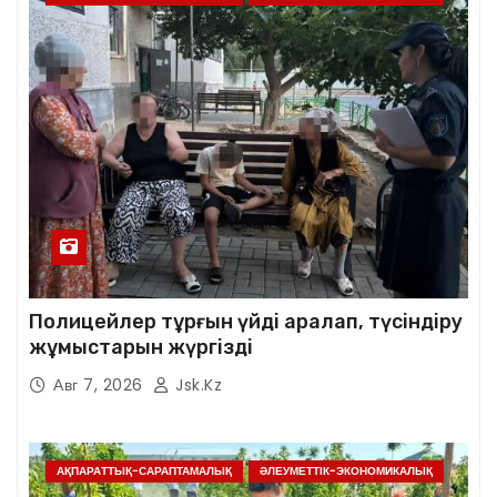
Полицейлер тұрғын үйді аралап, түсіндіру
жұмыстарын жүргізді
Авг 7, 2026
Jsk.kz
АҚПАРАТТЫҚ-САРАПТАМАЛЫҚ
ӘЛЕУМЕТТІК-ЭКОНОМИКАЛЫҚ