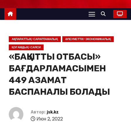
АҚПАРАТТЫҚ-САРАПТАМАЛЫҚ
ӘЛЕУМЕТТІК-ЭКОНОМИКАЛЫҚ
ҚОҒАМДЫҚ-САЯСИ
«БАҚЫТТЫ ОТБАСЫ»
БАҒДАРЛАМАСЫМЕН
449 АЗАМАТ
БАСПАНАЛЫ БОЛАДЫ
Автор:
jsk.kz
Июн 2, 2022