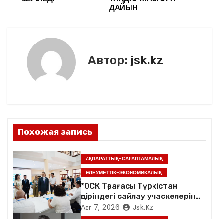
в
o
ть
ДАЙЫН
k
и
г
Автор:
jsk.kz
а
ц
и
я
Похожая запись
п
АҚПАРАТТЫҚ-САРАПТАМАЛЫҚ
о
ӘЛЕУМЕТТІК-ЭКОНОМИКАЛЫҚ
з
*ОСК Төрағасы Түркістан
өңіріндегі сайлау учаскелерін
а
аралады*
Авг 7, 2026
Jsk.kz