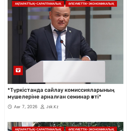
АҚПАРАТТЫҚ-САРАПТАМАЛЫҚ
ӘЛЕУМЕТТІК-ЭКОНОМИКАЛЫҚ
*Түркістанда сайлау комиссияларының
мүшелеріне арналған семинар өтті*
Авг 7, 2026
Jsk.kz
АҚПАРАТТЫҚ-САРАПТАМАЛЫҚ
ӘЛЕУМЕТТІК-ЭКОНОМИКАЛЫҚ