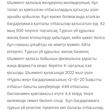
Шымкент қалалық өкілдерінің мәлімдеуінше, бұл
талап аз қамтылған отбасылардың қатысуы үшін
арнайы қойылған. Бұл ереже болмағанда аталған
бағдарламаға қалталы отбасылар қатысатын еді. 42
мың 500 теңгеге тоқталсақ, Тұрғын үй құрылыс
жинақ банкі өтініштерді қабылдап, кейін қажет болса
бұл соманы ұлғайтуы не кемітуі мүмкін. Айта
кетерлігі, Тұрғын үй құрылыс жинақ банкінің
Шымкент қаласы бойынша филиалына қарасты
жаңа форматта кеңес беретін 4-орталық іске
қосылды. Шымкент қаласында 2022 жыл үшін
«Нұрлы жер» бағдарламасының «2-10-20 Бақытты
отбасы» бағыты шеңберінде 449 отбасыны
баспанамен қамтамасыз етуге 4,4 млрд. теңге
көлемінде лимит бөлініп отыр. Бұл бағдарламаға
тұрғын үй кезегіне тіркелген көп балалы отбасылар,