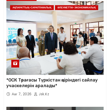
АҚПАРАТТЫҚ-САРАПТАМАЛЫҚ
ӘЛЕУМЕТТІК-ЭКОНОМИКАЛЫҚ
*ОСК Төрағасы Түркістан өңіріндегі сайлау
учаскелерін аралады*
Авг 7, 2026
Jsk.kz