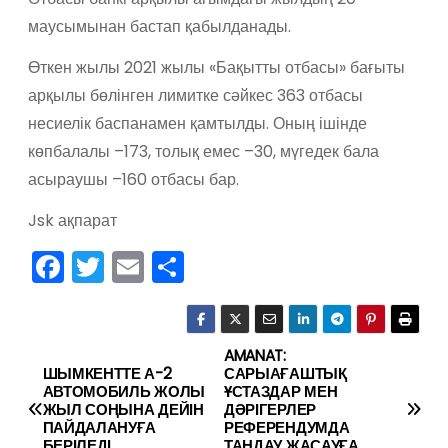
маусымынан бастап қабылданады.
Өткен жылы 2021 жылы «Бақытты отбасы» бағыты
арқылы бөлінген лимитке сәйкес 363 отбасы
несиелік баспанамен қамтылды. Оның ішінде
көпбалалы –173, толық емес –30, мүгедек бала
асыраушы –160 отбасы бар.
Jsk ақпарат
F
T
E
О
a
w
m
тп
c
itt
ai
р
e
er
l
а
AMANAT:
Н
ШЫМКЕНТТЕ А-2
САРЫАҒАШТЫҚ
b
в
АВТОМОБИЛЬ ЖОЛЫ
ҰСТАЗДАР МЕН
а
ЖЫЛ СОҢЫНА ДЕЙІН
ДӘРІГЕРЛЕР
o
и
ПАЙДАЛАНУҒА
РЕФЕРЕНДУМДА
БЕРІЛЕДІ
ТАҢДАУ ЖАСАУҒА