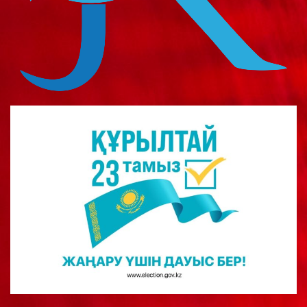
о
м
у