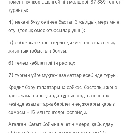
төменгі күнкөріс деңгейінің мөлшері 37 389 теңгені
құрайды;
4) некені бұзу сәтінен бастап 3 жылдық мерзімнің
өтуі (толық емес отбасылар үшін);
5) еңбек және кәсіпкерлік қызметтен отбасылық
жиынтық табыстың болуы;
6) төлем қабілеттілігін растау;
7) тұрғын үйге мұқтаж азаматтар есебінде тұруы.
Кредит беру талаптарына сәйкес бастапқы және
қайталама нарықтарда тұрғын үйді сатып алу
кезінде азаматтарға берілетін ең жоғарғы қарыз
сомасы – 15 млн.теңгеден аспайды.
Аталған бағыт бойынша өтінімдерді қабылдау
Отбасы банкі арқылы ағымдағы жылдың 20