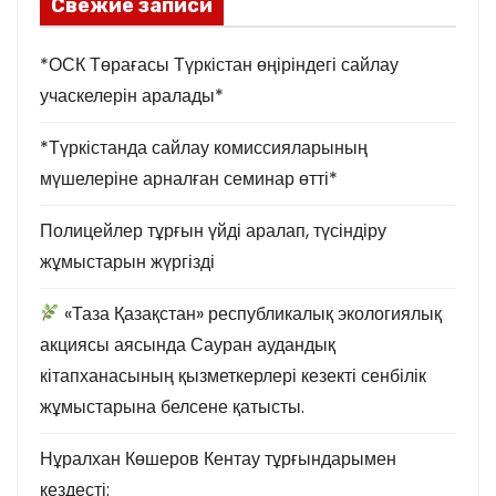
Свежие записи
*ОСК Төрағасы Түркістан өңіріндегі сайлау
учаскелерін аралады*
*Түркістанда сайлау комиссияларының
мүшелеріне арналған семинар өтті*
Полицейлер тұрғын үйді аралап, түсіндіру
жұмыстарын жүргізді
«Таза Қазақстан» республикалық экологиялық
акциясы аясында Сауран аудандық
кітапханасының қызметкерлері кезекті сенбілік
жұмыстарына белсене қатысты.
Нұралхан Көшеров Кентау тұрғындарымен
кездесті: