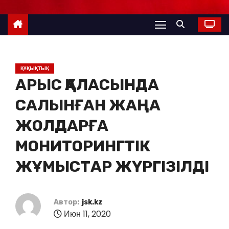
ҚҰҚЫҚТЫҚ
АРЫС ҚАЛАСЫНДА
САЛЫНҒАН ЖАҢА
ЖОЛДАРҒА
МОНИТОРИНГТІК
ЖҰМЫСТАР ЖҮРГІЗІЛДІ
Автор:
jsk.kz
Июн 11, 2020