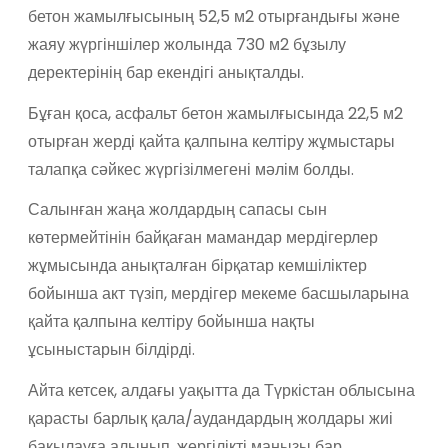
бетон жамылғысының 52,5 м2 отырғандығы және
жаяу жүргіншілер жолында 730 м2 бұзылу
деректерінің бар екендігі анықталды.
Бұған қоса, асфальт бетон жамылғысында 22,5 м2
отырған жерді қайта қалпына келтіру жұмыстары
талапқа сәйкес жүргізілмегені мәлім болды.
Салынған жаңа жолдардың сапасы сын
көтермейтінін байқаған мамандар мердігерлер
жұмысында анықталған бірқатар кемшіліктер
бойынша акт түзіп, мердігер мекеме басшыларына
қайта қалпына келтіру бойынша нақты
ұсыныстарын білдірді.
Айта кетсек, алдағы уақытта да Түркістан облысына
қарасты барлық қала/аудандардың жолдары жиі
бақылауға алынып, жергілікті маңызы бар