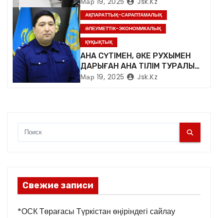
я
Мар 19, 2025
Jsk.kz
АҚПАРАТТЫҚ-САРАПТАМАЛЫҚ
м
ӘЛЕУМЕТТІК-ЭКОНОМИКАЛЫҚ
ҚҰҚЫҚТЫҚ
АНА СҮТІМЕН, ӘКЕ РУХЫМЕН
ДАРЫҒАН АНА ТІЛІМ ТУРАЛЫ…
Мар 19, 2025
Jsk.kz
Свежие записи
*ОСК Төрағасы Түркістан өңіріндегі сайлау