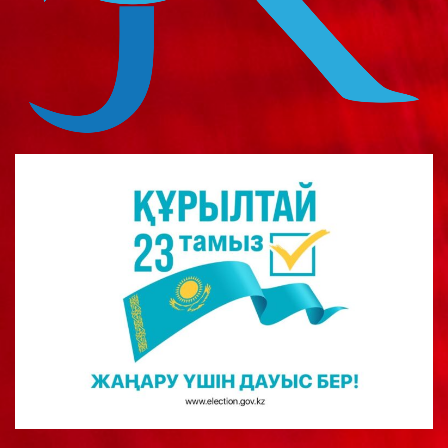
о
м
у