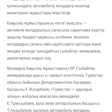
қаласындағы автомобиль жолдарға кешенді
мониторинг жұмыстары жүргізілді.
Бақылау жұмыстарының негізгі мақсаты —
автокөлік жолдарының сапасына сараптама жүргізу
арқылы бюджет қаржысы есебінен төселген
жолдардың сапасы мен қауіпсіздігін арттыру және
жөндеу кезінде туындайтын сыбайлас жемқорлық
деректерінің алдын алу.
Қоғамдық бақылау жұмыстарына ҚР Сыбайлас
жемқорлыққа қарсы іс-қимыл агенттігінің Түркістан
облысы бойынша Департаментінің басқарма
басшысы Ғ.Жүндібаев, «Түркістан — адалдық
алаңы» жобалық кеңсесінің менеджері
Е.Тұңғышбаев, қала әкімі аппаратының басшысы
Т.Анашбеков, қалалық автомобиль жолдары