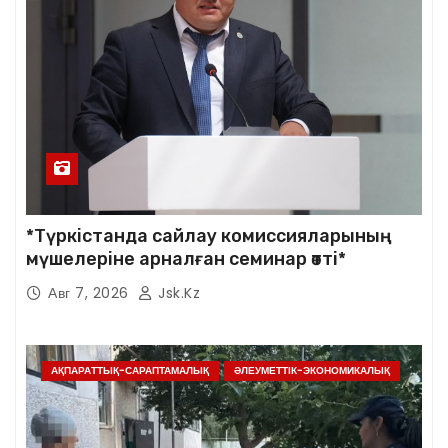
*Түркістанда сайлау комиссияларының
мүшелеріне арналған семинар өтті*
Авг 7, 2026
Jsk.kz
АҚПАРАТТЫҚ-САРАПТАМАЛЫҚ
ӘЛЕУМЕТТІК-ЭКОНОМИКАЛЫҚ