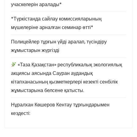
учаскелерін аралады*
*Түркістанда сайлау комиссияларының
мүшелеріне арналған семинар өтті*
Полицейлер тұрғын үйді аралап, түсіндіру
жұмыстарын жүргізді
«Таза Қазақстан» республикалық экологиялық
акциясы аясында Сауран аудандық
кітапханасының қызметкерлері кезекті сенбілік
жұмыстарына белсене қатысты.
Нұралхан Көшеров Кентау тұрғындарымен
кездесті: