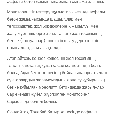
асфальт бетон жамылғыларынан сынама алынды.
Мониторингтік тексеру жұмыстары кезінде асфальт
бетон жамылғысында шашылулар мен
тегіссіздіктер, жол бордюрлерінің жарылуы мен
жаяу жүргіншілерге арналған аяқ жол төселімінің
бетіне (тротуарлар) шөп өсіп шығу деректерінің
орын алғандығы анықталды.
Атап айтсақ, Қонаев көшесінің жол төселімінің
тегістігі сметалық құжатқа сай келмейтіндігі белгілі
болса, Ақынбеков көшесінің бойларына орнатылған
су ағарлардың жарамсыздығы және су құбырының
бетіне құйылған монолитті бетондарда жарылулар
бар екендігі жүйелі жүргізілген мониторинг
барысында белгілі болды.
Сондай-ақ, Төлебай батыр көшесінде асфальт