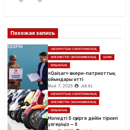
ц
и
я
Похожая запись
п
АҚПАРАТТЫҚ-САРАПТАМАЛЫҚ
о
ӘЛЕУМЕТТІК-ЭКОНОМИКАЛЫҚ
БІЛІМ
ҚҰҚЫҚТЫҚ
з
«Qaisar» әскери-патриоттық
ойындары өтті
а
Май 7, 2025
Jsk.kz
п
АҚПАРАТТЫҚ-САРАПТАМАЛЫҚ
ӘЛЕУМЕТТІК-ЭКОНОМИКАЛЫҚ
и
ҚҰҚЫҚТЫҚ
с
Мопедті 5 сәуірге дейін тіркеп
үлгеріңіз — ІІ