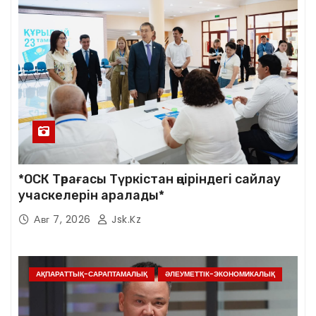
*ОСК Төрағасы Түркістан өңіріндегі сайлау
учаскелерін аралады*
Авг 7, 2026
Jsk.kz
АҚПАРАТТЫҚ-САРАПТАМАЛЫҚ
ӘЛЕУМЕТТІК-ЭКОНОМИКАЛЫҚ