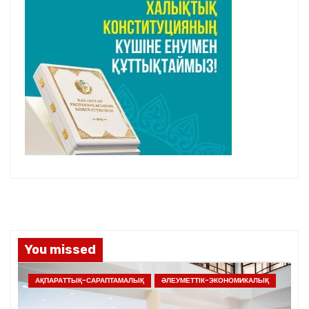
You missed
АҚПАРАТТЫҚ-САРАПТАМАЛЫҚ
ӘЛЕУМЕТТІК-ЭКОНОМИКАЛЫҚ