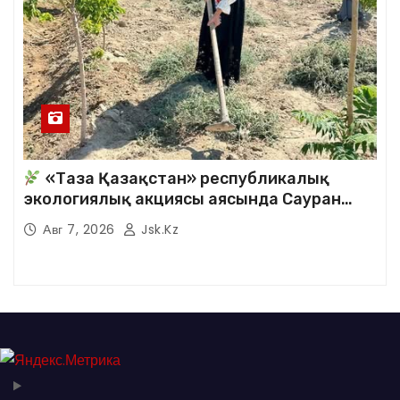
«Таза Қазақстан» республикалық
экологиялық акциясы аясында Сауран
аудандық кітапханасының қызметкерлері
Авг 7, 2026
Jsk.kz
кезекті сенбілік жұмыстарына белсене
қатысты.