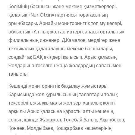
бөлімінің басшысы және мекеме қызметкерлері,
қалалық «Nur Otan» партиясы төрағасының
орынбасары, Арнайы мониторингтік топ мүшелері,
облыстық «Ұлттық жол активтері сапасы орталығы»
филиалының инженері Д.Камалов, мердігер және
техникалық қадағалаушы мекеме басшылары,
сондай-ақ БАҚ өкілдері қатысып, Арыс қаласың
жолдарына төселген жаңа жолдардың сапасымен
танысты.
Кешенді мониторингтік бақылау жұмыстары
барысында жол құрылысының талаптары толық
тексеріліп, жылжымалы жол зертханалық көлігі
арқылы Арыс қаласына қарасты алты көшенің,
соның ішінде Жаңажол, Төлебай батыр, Ақынбеков,
Қонаев, Молдыбаев, Қошқарбаев көшелерінің