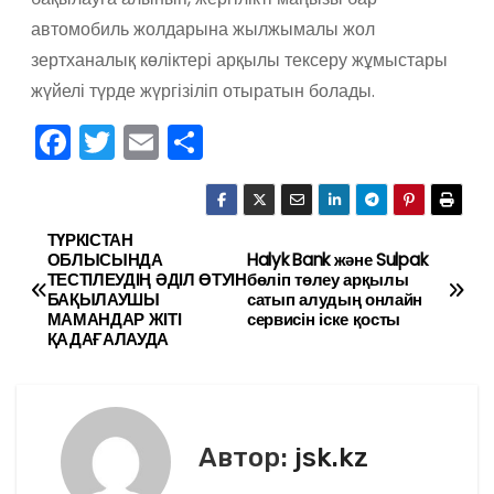
автомобиль жолдарына жылжымалы жол
зертханалық көліктері арқылы тексеру жұмыстары
жүйелі түрде жүргізіліп отыратын болады.
F
T
E
О
a
w
m
тп
c
itt
ai
р
e
er
l
а
ТҮРКІСТАН
Н
ОБЛЫСЫНДА
Halyk Bank және Sulpak
b
в
ТЕСТІЛЕУДІҢ ӘДІЛ ӨТУІН
бөліп төлеу арқылы
а
БАҚЫЛАУШЫ
сатып алудың онлайн
o
и
МАМАНДАР ЖІТІ
сервисін іске қосты
в
ҚАДАҒАЛАУДА
o
ть
k
и
г
Автор:
jsk.kz
а