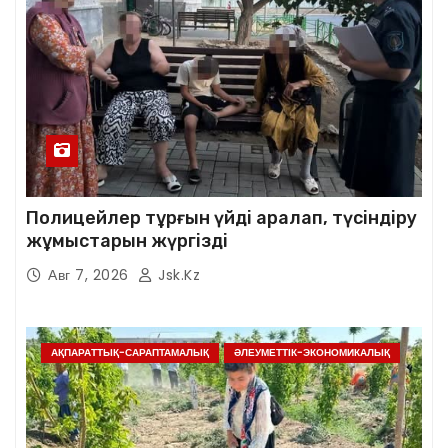
Полицейлер тұрғын үйді аралап, түсіндіру
жұмыстарын жүргізді
Авг 7, 2026
Jsk.kz
АҚПАРАТТЫҚ-САРАПТАМАЛЫҚ
ӘЛЕУМЕТТІК-ЭКОНОМИКАЛЫҚ