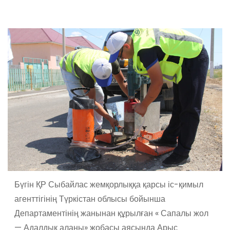
Бүгін ҚР Сыбайлас жемқорлыққа қарсы іс-қимыл
агенттігінің Түркістан облысы бойынша
Департаментінің жанынан құрылған « Сапалы жол
— Адалдық алаңы» жобасы аясында Арыс