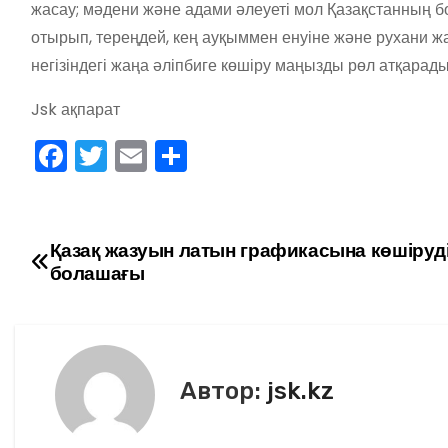
жасау; мәдени және адами әлеуеті мол Қазақстанның б
отырып, тереңдей, кең ауқыммен енуіне және рухани 
негізіндегі жаңа әліпбиге көшіру маңызды рөл атқарады
Jsk ақпарат
F
T
E
О
a
w
m
тп
c
itt
ai
р
e
er
l
а
Қазақ жазуын латын графикасына көшіруд
Н
болашағы
b
в
а
o
и
в
o
ть
k
и
Автор:
jsk.kz
г