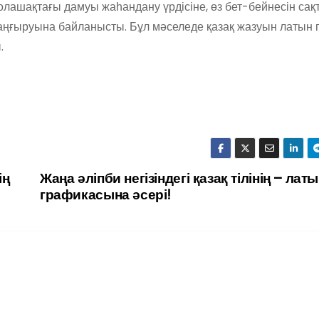
олашақтағы дамуы жаһандану үрдісіне, өз бет-бейнесін сақ
жаңғыруына байланысты. Бұл мәселеде қазақ жазуын латын
.
ің
Жаңа әліпби негізіндегі қазақ тілінің – лат
графикасына әсері!