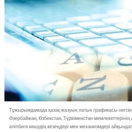
Тұжырымдамада қазақ жазуын латын графикасы негізіндег
Әзербайжан, Өзбекстан, Түркіменстан мемлекеттерінің л
әліпбиге көшудің кезеңдері мен механизмдері айқында