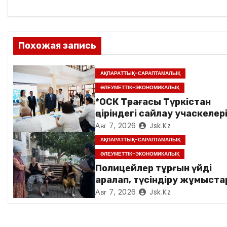
а
ц
Похожая запись
и
я
АҚПАРАТТЫҚ-САРАПТАМАЛЫҚ
ӘЛЕУМЕТТІК-ЭКОНОМИКАЛЫҚ
п
*ОСК Төрағасы Түркістан
о
өңіріндегі сайлау учаскелер
аралады*
Авг 7, 2026
Jsk.kz
з
АҚПАРАТТЫҚ-САРАПТАМАЛЫҚ
а
ӘЛЕУМЕТТІК-ЭКОНОМИКАЛЫҚ
Полицейлер тұрғын үйді
п
аралап, түсіндіру жұмыст
жүргізді
Авг 7, 2026
Jsk.kz
и
с