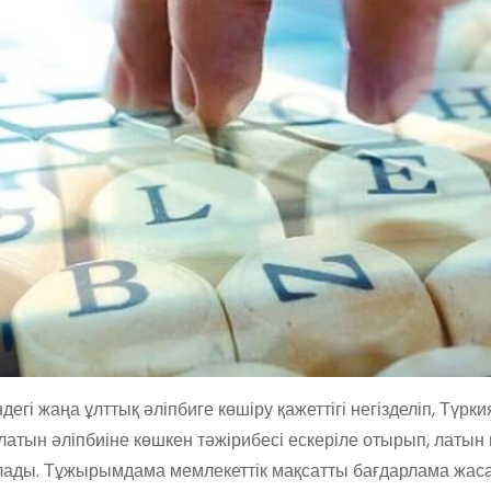
і жаңа ұлттық әліпбиге көшіру қажеттігі негізделіп, Түрки
атын әліпбиіне көшкен тәжірибесі ескеріле отырып, латын н
лады.
Тұжырымдама мемлекеттік мақсатты бағдарлама жаса