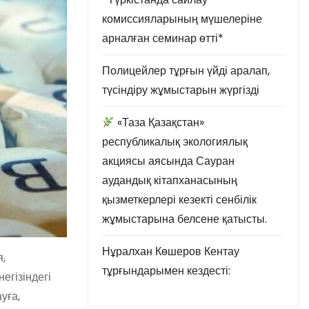
комиссияларының мүшелеріне
арналған семинар өтті*
Полицейлер тұрғын үйді аралап,
түсіндіру жұмыстарын жүргізді
«Таза Қазақстан»
республикалық экологиялық
акциясы аясында Сауран
аудандық кітапханасының
қызметкерлері кезекті сенбілік
жұмыстарына белсене қатысты.
Нұралхан Көшеров Кентау
я,
тұрғындарымен кездесті:
егізіндегі
уға,