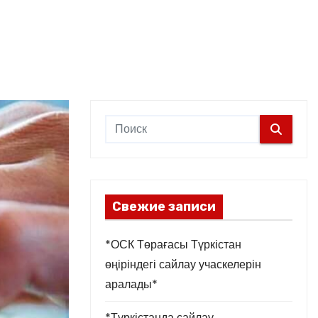
Свежие записи
*ОСК Төрағасы Түркістан
өңіріндегі сайлау учаскелерін
аралады*
*Түркістанда сайлау