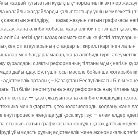
йлы жағдай туғызатын құқықтық-нормативтік актілер жасауғ
да қолайлы жағдайларды қалыптастыру үшін мемлекеттің тіл
қ саясатын жетілдіру; — қазақ жазуын латын графикасы негі
 жасау: жаңа әліпби жобасы, жаңа әліпби негізіндегі қазақ 
әліпби негізіндегі қазақ ономатикалық кеңістігі атаулары
лық кеңісті атауларының стандарты, кирилл қарпінен латын
алар мен бағдарламалар, жаңа әліпбиді түрлі әлеуметтік 
 оқу құралдары сияқты реформаның тілтанымдық негізін құр
мдер дайындау. Бұл үшін осы мәселе бойынша жоғарыбілік
әдістемелік орталық – Қазақстан Республикасы Білім жән
дағы Тіл білімі институтына жазу реформасының тілтанымд
луетін көтеру; — қазақ жазуын жаңа әліпбиге көшірудің техн
техника мен ақпараттық технологияларды қолдану және л
е енуі процесін жеңілдетуді қоса жүргізу; — әлем елдеріндег
ала отырып, латын графикасына көшудің қазақ ұлттық модел
руді ұйымдастырудың әдістемелік және экономикалық тетік