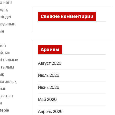
а негіз
дік,
Свежие комментарии
зіндегі
жазуының
ның
топ
Архивы
айтын
ті ғылыми
Август 2026
е ғылым
ық
Июль 2026
ологиялық
Июнь 2026
атын
і латын
Май 2026
ін
терін
Апрель 2026