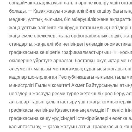
сондай-ақ қазақ жазуын латын әрпіне көшіру үшін оңта
болады. — Қазақ жазуын жаңа әліпбиге көшіру бағытын
мәдени, ұлттық, ғылыми, білімберушілік және ақпаратты
жаңа ұлттық әліпбиге көшірудің тілтанымдық негіздерін
жаңа емле ережелері, жаңа орфографиялық сөздік, жаңа 
стандарты, жаңа әліпби негізіндегі әлемдік ономастика
графикасына көшіретін графикаалмастырғыш-IT-қосымш
өкілдеріне үйретуге арналған бастапқы оқулықтар мен
әлеуметтік маңызы мен қоғамдық сұранысы жоғары өні
кадрлар шоғырланған Республикадағы ғылыми, ғылыми-
министрлігі Ғылым комитеті Ахмет Байтұрсынұлы атын
негіздерін жасауда ресми түрде жетекшілік рөл беру, ә
алғышарттарын қалыптастыру үшін жаңа компьютерлік 
графикасы негізінде Қазақстанның әлемдік IT-кеңістігін
графикасына көшу үрдісіндегі істәжірибелерін есепке 
қалыптастыру; — қазақ жазуын латын графикасына көші