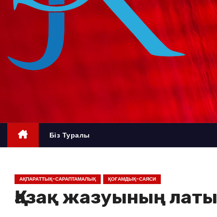
о
м
у
Біз Туралы
АҚПАРАТТЫҚ-САРАПТАМАЛЫҚ
ҚОҒАМДЫҚ-САЯСИ
Қазақ жазуының латы