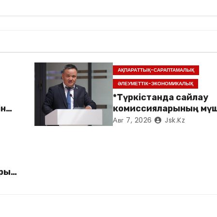
АҚПАРАТТЫҚ-САРАПТАМАЛЫҚ
ӘЛЕУМЕТТІК-ЭКОНОМИКАЛЫҚ
*Түркістанда сайлау
ін
комиссияларының мүш
арналған семинар өтті*
Авг 7, 2026
Jsk.kz
арын