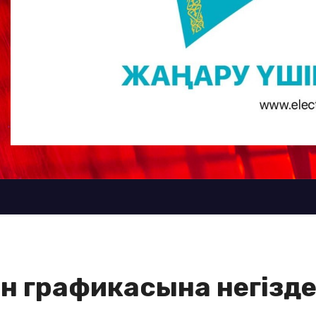
н графикасына негізде